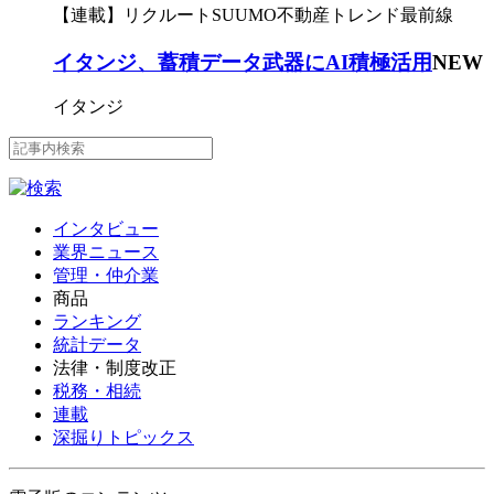
【連載】リクルートSUUMO不動産トレンド最前線
イタンジ、蓄積データ武器にAI積極活用
NEW
イタンジ
インタビュー
業界ニュース
管理・仲介業
商品
ランキング
統計データ
法律・制度改正
税務・相続
連載
深掘りトピックス