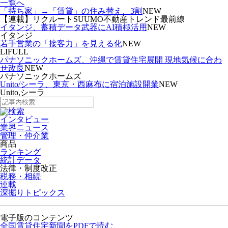
一覧へ
「持ち家」→「賃貸」の住み替え、3割
NEW
【連載】リクルートSUUMO不動産トレンド最前線
イタンジ、蓄積データ武器にAI積極活用
NEW
イタンジ
若手営業の「接客力」を見える化
NEW
LIFULL
パナソニックホームズ、沖縄で賃貸住宅展開 現地気候に合わ
せ改良
NEW
パナソニックホームズ
Unito/シーラ、東京・西麻布に宿泊施設開業
NEW
Unito,シーラ
インタビュー
業界ニュース
管理・仲介業
商品
ランキング
統計データ
法律・制度改正
税務・相続
連載
深掘りトピックス
電子版のコンテンツ
全国賃貸住宅新聞をPDFで読む