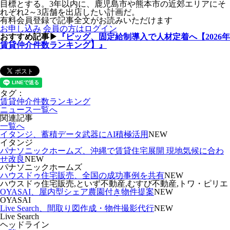
目標とする。3年以内に、鹿児島市や熊本市の近郊エリアにそ
れぞれ2～3店舗を出店したい計画だ。
有料会員登録で記事全文がお読みいただけます
お申し込み
会員の方はログイン
おすすめ記事▶
『ビッグ、固定給制導入で人材定着へ【2026年
賃貸仲介件数ランキング】』
タグ：
賃貸仲介件数ランキング
ニュース一覧へ
関連記事
一覧へ
イタンジ、蓄積データ武器にAI積極活用
NEW
イタンジ
パナソニックホームズ、沖縄で賃貸住宅展開 現地気候に合わ
せ改良
NEW
パナソニックホームズ
ハウスドゥ住宅販売、全国の成功事例を共有
NEW
ハウスドゥ住宅販売,といず不動産,むすび不動産,トワ・ピリエ
OYASAI、屋内型シェア農園付き物件提案
NEW
OYASAI
Live Search、間取り図作成・物件撮影代行
NEW
Live Search
ヘッドライン