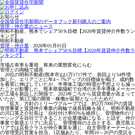
お知らせ
全国賃貸住宅新聞のデータブック新刊購入のご案内
管理・仲介業のニュース
明和不動産、熊本でシェア50％目標【2026年賃貸仲介件数ラン
キング】
明和不動産
管理・仲介業
|
2026年01月01日
1
市場占有率を重視 将来の業態変化にらむ
管理との両軸で成長
20位の明和不動産(熊本市)は1万1717件で、前回より54件増
加した。エリアごとに年4～7%アップの目標値を掲げ、成約数
を着実に伸ばしていたが、半導体工場の特需が予想よりも減っ
たことが影響した。熊本県菊陽町で台湾の大手半導体メーカー
が工場を新設した関係で、2023年ごろから賃貸需要が高まって
いたが、第2工場の開発・稼働が延期となったためだ。
「拡大」方針のミリーヴグループでは、約2万7000戸の賃貸
管理事業と賃貸仲介事業の両輪で成長戦略を描く。明和不動産
の川口英之介社長は「自社付け率95%を維持し、管理物件のリ
ーシングを自社でできることが企業価値になる」と話す。仲介
事業で新規エリアに出店し、管理獲得の土台とする。鹿児島エ
リアでは店長クラスが仲介事業を通じ、自主管理オーナーらへ
の管理受託営業を担当。1店舗あたり、年間10～20戸の受託を