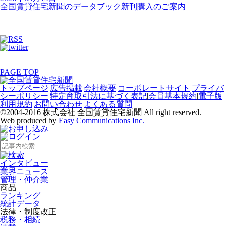
全国賃貸住宅新聞のデータブック新刊購入のご案内
PAGE TOP
トップページ
|
広告掲載
|
会社概要
|
コーポレートサイト
|
プライバ
シーポリシー
|
特定商取引法に基づく表記
|
会員基本規約
|
電子版
利用規約
|
お問い合わせ
|
よくある質問
©2004-2016 株式会社 全国賃貸住宅新聞 All right reserved.
Web produced by
Easy Communications Inc.
インタビュー
業界ニュース
管理・仲介業
商品
ランキング
統計データ
法律・制度改正
税務・相続