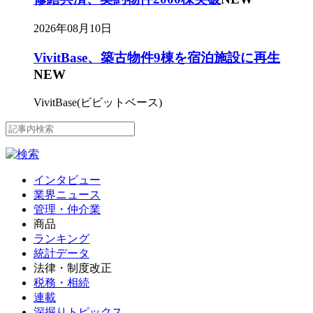
2026年08月10日
VivitBase、築古物件9棟を宿泊施設に再生
NEW
VivitBase(ビビットベース)
インタビュー
業界ニュース
管理・仲介業
商品
ランキング
統計データ
法律・制度改正
税務・相続
連載
深掘りトピックス