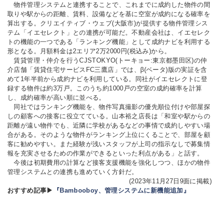
物件管理システムと連携することで、これまでに成約した物件の間
取りや駅からの距離、賃料、設備などを基に空室が成約になる確率を
算出する。クリエイティブ・ウェブ(大阪市)が提供する物件管理シス
テム「イエセレクト」との連携が可能だ。不動産会社は、イエセレク
トの機能の一つである「ランキング機能」として成約ナビを利用する
形となる。月額料金は2エリア2万2000円(税込み)から。
賃貸管理・仲介を行うCJSTOKYO(トーキョー:東京都墨田区)の仲
介店舗「賃貸住宅サービスFC三鷹店」では、β(ベータ)版の実証を含
めて1年半前から成約ナビを利用している。同社がイエセレクトに登
録する物件は約3万戸。このうち約1000戸の空室の成約確率を計算
し、成約確率が高い順に並べる。
同社ではランキング機能を、物件写真撮影の優先順位付けや部屋探
しの顧客への接客に役立てている。山本裕之店長は「和室や駅からの
距離が遠い物件でも、近隣に学校があるなどの事情で成約しやすい場
合がある。そのような物件がランキング上位にくることで、部屋を顧
客に勧めやすい。また経験が浅いスタッフが上司の指示なしで募集情
報を充実させるための作業ができるといった利点がある」と話す。
今後は初期費用の計算など接客支援機能を強化しつつ、ほかの物件
管理システムとの連携も進めていく方針だ。
(2023年11月27日9面に掲載)
おすすめ記事▶
『Bambooboy、管理システムに新機能追加』