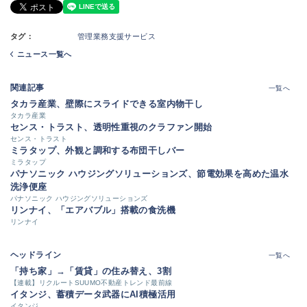
タグ：
管理業務支援サービス
ニュース一覧へ
関連記事
一覧へ
タカラ産業、壁際にスライドできる室内物干し
タカラ産業
センス・トラスト、透明性重視のクラファン開始
センス・トラスト
ミラタップ、外観と調和する布団干しバー
ミラタップ
パナソニック ハウジングソリューションズ、節電効果を高めた温水
洗浄便座
パナソニック ハウジングソリューションズ
リンナイ、「エアバブル」搭載の食洗機
リンナイ
ヘッドライン
一覧へ
「持ち家」→「賃貸」の住み替え、3割
【連載】リクルートSUUMO不動産トレンド最前線
イタンジ、蓄積データ武器にAI積極活用
イタンジ