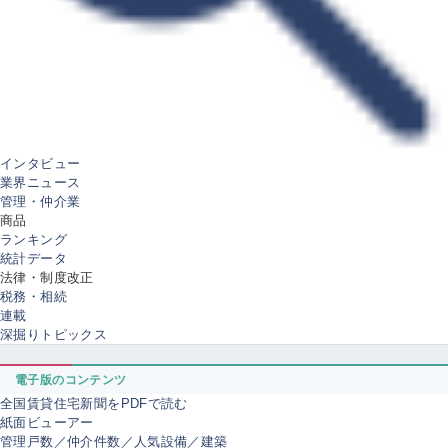
インタビュー
業界ニュース
管理・仲介業
商品
ランキング
統計データ
法律・制度改正
税務・相続
連載
深掘りトピックス
電子版のコンテンツ
全国賃貸住宅新聞をPDFで読む
紙面ビューアー
管理戸数／仲介件数／人気設備／建築