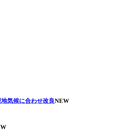
現地気候に合わせ改良
NEW
EW