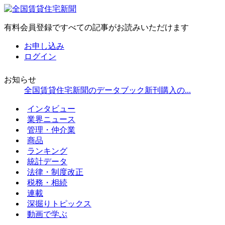
有料会員登録ですべての記事がお読みいただけます
お申し込み
ログイン
お知らせ
全国賃貸住宅新聞のデータブック新刊購入の...
インタビュー
業界ニュース
管理・仲介業
商品
ランキング
統計データ
法律・制度改正
税務・相続
連載
深掘りトピックス
動画で学ぶ