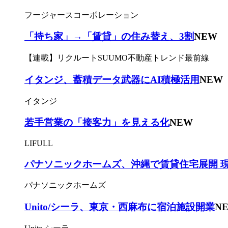
フージャースコーポレーション
「持ち家」→「賃貸」の住み替え、3割
NEW
【連載】リクルートSUUMO不動産トレンド最前線
イタンジ、蓄積データ武器にAI積極活用
NEW
イタンジ
若手営業の「接客力」を見える化
NEW
LIFULL
パナソニックホームズ、沖縄で賃貸住宅展開 
パナソニックホームズ
Unito/シーラ、東京・西麻布に宿泊施設開業
N