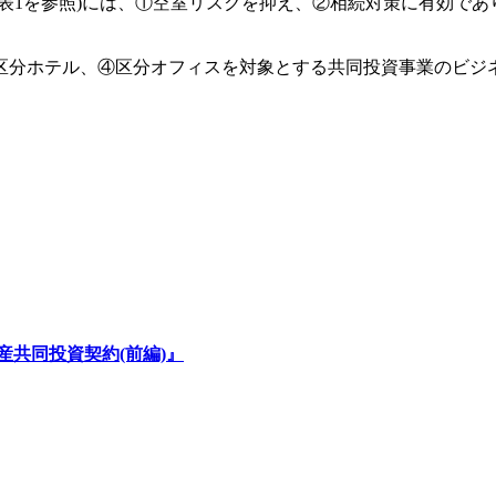
表1を参照)には、①空室リスクを抑え、②相続対策に有効であ
分ホテル、④区分オフィスを対象とする共同投資事業のビジ
産共同投資契約(前編)』