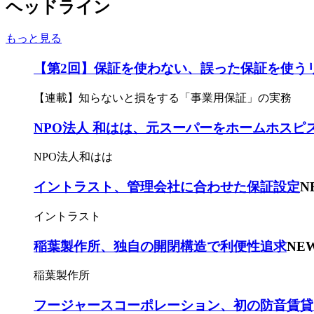
ヘッドライン
もっと見る
【第2回】保証を使わない、誤った保証を使う
【連載】知らないと損をする「事業用保証」の実務
NPO法人 和はは、元スーパーをホームホスピ
NPO法人和はは
イントラスト、管理会社に合わせた保証設定
N
イントラスト
稲葉製作所、独自の開閉構造で利便性追求
NE
稲葉製作所
フージャースコーポレーション、初の防音賃貸