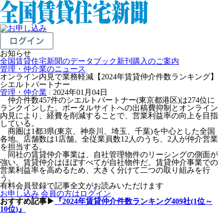
お知らせ
全国賃貸住宅新聞のデータブック新刊購入のご案内
管理・仲介業のニュース
オンライン内見で業務軽減【2024年賃貸仲介件数ランキング】
シエルトパートナー
管理・仲介業
|
2024年01月04日
仲介件数457件のシエルトパートナー(東京都港区)は274位に
ランクインした。ポータルサイトへの出稿費抑制とオンライン
内見により、経費を削減することで、営業利益率の向上を目指
している。
商圏は1都3県(東京、神奈川、埼玉、千葉)を中心とした全国
各地。店舗数は1店舗。全従業員数12人のうち、2人が仲介営業
を担当する。
同社の賃貸仲介事業は、自社管理物件のリーシングの側面が
強い。賃貸仲介はほぼすべてが自社物件だ。賃貸仲介事業での
営業利益率を高めるため、大きく分けて二つの取り組みを行
う。
有料会員登録で記事全文がお読みいただけます
お申し込み
会員の方はログイン
おすすめ記事▶
『2024年賃貸仲介件数ランキング409社(1位～
10位)』