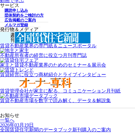
動画で学ぶ
サービス
購読申し込み
団体契約をご検討の方
広告掲載のご案内
メルマガ登録
発行物＆メディア
賃貸不動産業界の専門紙＆ニュースポータル
不動産所有者の経営に役立つ月刊専門誌
家主と賃貸不動産業界のためのセミナー＆展示会
賃貸経営に役立つ商材紹介とライブインタビュー
賃貸管理会社が家主に配る、コミュニケーション月刊紙
賃貸不動産市場を数字で読み解く、データ＆解説集
お知らせ
一覧へ
2026年03月19日
全国賃貸住宅新聞のデータブック新刊購入のご案内