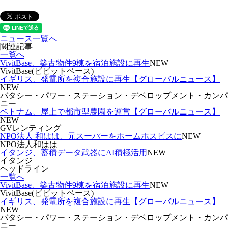
ニュース一覧へ
関連記事
一覧へ
VivitBase、築古物件9棟を宿泊施設に再生
NEW
VivitBase(ビビットベース)
イギリス、発電所を複合施設に再生【グローバルニュース】
NEW
バタシー・パワー・ステーション・デベロップメント・カンパ
ニー
ベトナム、屋上で都市型農園を運営【グローバルニュース】
NEW
GVレンティング
NPO法人 和はは、元スーパーをホームホスピスに
NEW
NPO法人和はは
イタンジ、蓄積データ武器にAI積極活用
NEW
イタンジ
ヘッドライン
一覧へ
VivitBase、築古物件9棟を宿泊施設に再生
NEW
VivitBase(ビビットベース)
イギリス、発電所を複合施設に再生【グローバルニュース】
NEW
バタシー・パワー・ステーション・デベロップメント・カンパ
ニー