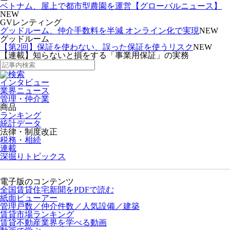
ベトナム、屋上で都市型農園を運営【グローバルニュース】
NEW
GVレンティング
グッドルーム、仲介手数料を半減 オンライン化で実現
NEW
グッドルーム
【第2回】保証を使わない、誤った保証を使うリスク
NEW
【連載】知らないと損をする「事業用保証」の実務
インタビュー
業界ニュース
管理・仲介業
商品
ランキング
統計データ
法律・制度改正
税務・相続
連載
深掘りトピックス
電子版のコンテンツ
全国賃貸住宅新聞をPDFで読む
紙面ビューアー
管理戸数／仲介件数／人気設備／建築
賃貸市場ランキング
賃貸不動産業界を学べる動画