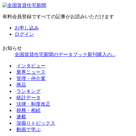
有料会員登録ですべての記事がお読みいただけます
お申し込み
ログイン
お知らせ
全国賃貸住宅新聞のデータブック新刊購入の...
インタビュー
業界ニュース
管理・仲介業
商品
ランキング
統計データ
法律・制度改正
税務・相続
連載
深掘りトピックス
動画で学ぶ