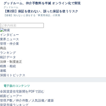
グッドルーム、仲介手数料を半減 オンライン化で実現
グッドルーム
【第2回】保証を使わない、誤った保証を使うリスク
【連載】知らないと損をする「事業用保証」の実務
インタビュー
業界ニュース
管理・仲介業
商品
ランキング
統計データ
法律・制度改正
税務・相続
連載
深掘りトピックス
電子版のコンテンツ
全国賃貸住宅新聞をPDFで読む
紙面ビューアー
管理戸数／仲介件数／人気設備／建築
賃貸市場ランキング