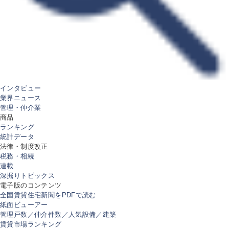
インタビュー
業界ニュース
管理・仲介業
商品
ランキング
統計データ
法律・制度改正
税務・相続
連載
深掘りトピックス
電子版のコンテンツ
全国賃貸住宅新聞をPDFで読む
紙面ビューアー
管理戸数／仲介件数／人気設備／建築
賃貸市場ランキング