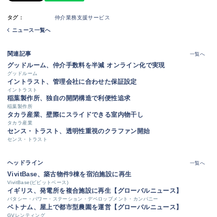
タグ：
仲介業務支援サービス
ニュース一覧へ
関連記事
一覧へ
グッドルーム、仲介手数料を半減 オンライン化で実現
グッドルーム
イントラスト、管理会社に合わせた保証設定
イントラスト
稲葉製作所、独自の開閉構造で利便性追求
稲葉製作所
タカラ産業、壁際にスライドできる室内物干し
タカラ産業
センス・トラスト、透明性重視のクラファン開始
センス・トラスト
ヘッドライン
一覧へ
VivitBase、築古物件9棟を宿泊施設に再生
VivitBase(ビビットベース)
イギリス、発電所を複合施設に再生【グローバルニュース】
バタシー・パワー・ステーション・デベロップメント・カンパニー
ベトナム、屋上で都市型農園を運営【グローバルニュース】
GVレンティング