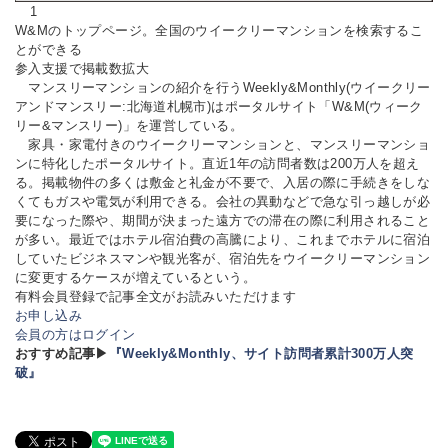
1
W&Mのトップページ。全国のウイークリーマンションを検索するこ
とができる
参入支援で掲載数拡大
マンスリーマンションの紹介を行うWeekly&Monthly(ウイークリー
アンドマンスリー:北海道札幌市)はポータルサイト「W&M(ウィーク
リー&マンスリー)」を運営している。
家具・家電付きのウイークリーマンションと、マンスリーマンショ
ンに特化したポータルサイト。直近1年の訪問者数は200万人を超え
る。掲載物件の多くは敷金と礼金が不要で、入居の際に手続きをしな
くてもガスや電気が利用できる。会社の異動などで急な引っ越しが必
要になった際や、期間が決まった遠方での滞在の際に利用されること
が多い。最近ではホテル宿泊費の高騰により、これまでホテルに宿泊
していたビジネスマンや観光客が、宿泊先をウイークリーマンション
に変更するケースが増えているという。
有料会員登録で記事全文がお読みいただけます
お申し込み
会員の方はログイン
おすすめ記事▶
『Weekly&Monthly、サイト訪問者累計300万人突
破』