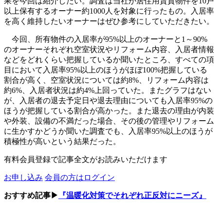
果を今回は紹介したい。調査は当社が居住用賃貸物件を10戸
以上保有するオーナー約1000人を対象に行ったもの。入居率
を高く維持したいオーナーはぜひ参考にしていただきたい。
今回、所有物件の入居率が95%以上のオーナーと1～90%
のオーナーそれぞれ空室状況やリフォーム内容、入居者情報
などをどれくらい把握しているか聞いたところ、すべての項
目において入居率95%以上のほうがほぼ100%把握している
割合が高く、空室状況については約8%、リフォーム内容は
約6%、入居者状況は約4%上回っていた。またグラフはない
が、入居者の退去予定日や退去理由についても入居率95%の
ほうが把握している割合が高かった。また退去の理由が内装
や外装、設備の不満だった場合、その後の管理やリフォーム
に生かすかどうか聞いた調査でも、入居率95%以上のほうが
積極性が高いという結果だった。
有料会員登録で記事全文がお読みいただけます
お申し込み
会員の方はログイン
おすすめ記事▶
『温暖化対策でそれぞれ正反対にニーズ』