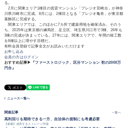
る。
2月に関東エリア1棟目の賃貸マンション「プレジオ宮崎台」が神奈
川県川崎市に完成。8月には、2棟目となる「プレジオ亀有」が東京都
葛飾区に完成する。
関東エリアでは、このほかに7カ所で建築用地を確保済み。そのう
ち、2025年は東京都の練馬区、足立区、埼玉県川口市で3棟、26年も
3棟の完成が決まっている。27年には、関東エリアで、年間の竣工数
を8棟以上に増やす目標だ。
有料会員登録で記事全文がお読みいただけます
お申し込み
会員の方はログイン
おすすめ記事▶
『ファーストロジック、区分マンション 初の2000万
円台』
ニュース一覧へ
関連記事
一覧へ
高利回りを期待できる一方、自治体の規制にも考慮必要
【連載】成長するストレージ市場