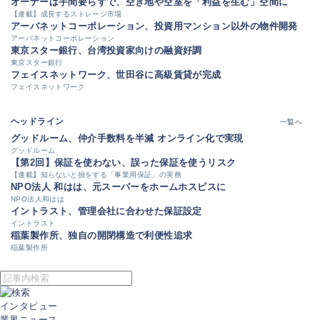
オーナーは手間要らずで、空き地や空室を「利益を生む」空間に
【連載】成長するストレージ市場
アーバネットコーポレーション、投資用マンション以外の物件開発
アーバネットコーポレーション
東京スター銀行、台湾投資家向けの融資好調
東京スター銀行
フェイスネットワーク、世田谷に高級賃貸が完成
フェイスネットワーク
ヘッドライン
一覧へ
グッドルーム、仲介手数料を半減 オンライン化で実現
グッドルーム
【第2回】保証を使わない、誤った保証を使うリスク
【連載】知らないと損をする「事業用保証」の実務
NPO法人 和はは、元スーパーをホームホスピスに
NPO法人和はは
イントラスト、管理会社に合わせた保証設定
イントラスト
稲葉製作所、独自の開閉構造で利便性追求
稲葉製作所
インタビュー
業界ニュース