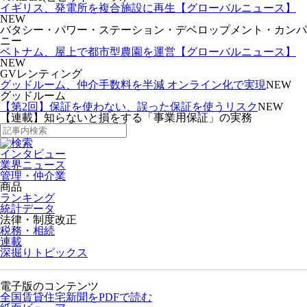
イギリス、発電所を複合施設に再生【グローバルニュース】
NEW
バタシー・パワー・ステーション・デベロップメント・カンパ
ニー
ベトナム、屋上で都市型農園を運営【グローバルニュース】
NEW
GVレンティング
グッドルーム、仲介手数料を半減 オンライン化で実現
NEW
グッドルーム
【第2回】保証を使わない、誤った保証を使うリスク
NEW
【連載】知らないと損をする「事業用保証」の実務
インタビュー
業界ニュース
管理・仲介業
商品
ランキング
統計データ
法律・制度改正
税務・相続
連載
深掘りトピックス
電子版のコンテンツ
全国賃貸住宅新聞をPDFで読む