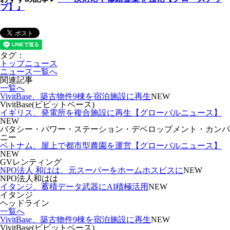
プ】』
タグ：
トップニュース
ニュース一覧へ
関連記事
一覧へ
VivitBase、築古物件9棟を宿泊施設に再生
NEW
VivitBase(ビビットベース)
イギリス、発電所を複合施設に再生【グローバルニュース】
NEW
バタシー・パワー・ステーション・デベロップメント・カンパ
ニー
ベトナム、屋上で都市型農園を運営【グローバルニュース】
NEW
GVレンティング
NPO法人 和はは、元スーパーをホームホスピスに
NEW
NPO法人和はは
イタンジ、蓄積データ武器にAI積極活用
NEW
イタンジ
ヘッドライン
一覧へ
VivitBase、築古物件9棟を宿泊施設に再生
NEW
VivitBase(ビビットベース)