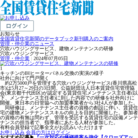
お知らせ
全国賃貸住宅新聞のデータブック新刊購入のご案内
管理・仲介業のニュース
穴吹ハウジングサービス、建物メンテナンスの研修
穴吹ハウジングサービス
管理・仲介業
|
2024年07月05日
1
キッチンのIHヒーターパネル交換の実演の様子
社外に向けて門戸開く
約2万5000戸を管理する穴吹ハウジングサービス(香川県高松
市)は5月27～29日の3日間、公益財団法人日本賃貸住宅管理協
会(東京都千代田区)が認定する賃貸住宅メンテナンス主任者(以
下、メンテナンス主任者)に則した内容での研修を社外向けに
開催。東日本の日管協への加盟事業者から3社4人が参加した。
同研修は、メンテナンス主任者の資格の創設に伴い、賃貸住
宅の建物メンテナンススキルの向上を目的に開催した。参加者
の資格の有無は問わず、管理を受託する賃貸住宅の設備メンテ
ナンスの担当者で、指導者にあたる人材が参加した。
有料会員登録で記事全文がお読みいただけます
お申し込み
会員の方はログイン
おすすめ記事▶
『一次対応や修繕提案を強化【クローズアッ