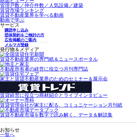
紙面ビューアー
管理戸数／仲介件数／人気設備／建築
賃貸市場ランキング
賃貸不動産業界を学べる動画
動画で学ぶ
サービス
購読申し込み
団体契約をご検討の方
広告掲載のご案内
メルマガ登録
発行物＆メディア
賃貸不動産業界の専門紙＆ニュースポータル
不動産所有者の経営に役立つ月刊専門誌
家主と賃貸不動産業界のためのセミナー＆展示会
賃貸経営に役立つ商材紹介とライブインタビュー
賃貸管理会社が家主に配る、コミュニケーション月刊紙
賃貸不動産市場を数字で読み解く、データ＆解説集
お知らせ
一覧へ