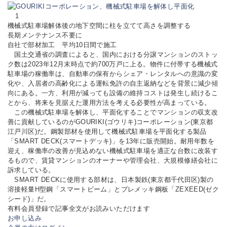
1
機械式駐車場解体後の地下空間に柱を立てて高さを調整する
長期メンテナンス不要に
自社で部材加工 平均10日間で施工
国土交通省の調査によると、国内における分譲マンションのストッ
ク数は2023年12月末時点で約700万戸に上る。物件に付帯する機械式
駐車場の稼働率は、自動車の保有からシェア・レンタルへの意識の変
化や、入居者の高齢化による運転免許の自主返納などを背景に減少傾
向にある。一方、利用が減っても設備の維持コストは発生し続けるこ
とから、将来を見据えた運用方法を考える必要性が高まっている。
この機械式駐車場を解体し、平面化することでマンションの収支改
善に貢献しているのがGOURIKI(ゴウリキ)コーポレーション(東京都
江戸川区)だ。鋼製部材を使用して機械式駐車場を平面化する製品
「SMART DECK(スマートデッキ)」を13年に販売開始。耐用年数を
迎え、稼働率の改善が見込めない機械式駐車場を適正な台数に改装す
るもので、賃貸マンションのオーナーや管理会社、大規模修繕会社に
訴求している。
SMART DECKに使用する部材は、日本製鉄(東京都千代田区)製の
溶接軽量H型鋼「スマートビーム」とプレメッキ鋼板「ZEXEED(ゼク
シード)」だ。
有料会員登録で記事全文がお読みいただけます
お申し込み