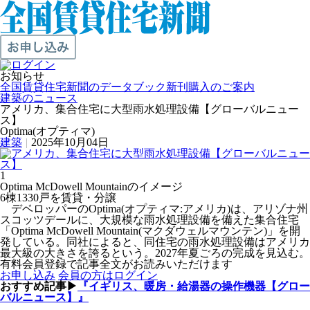
お知らせ
全国賃貸住宅新聞のデータブック新刊購入のご案内
建築のニュース
アメリカ、集合住宅に大型雨水処理設備【グローバルニュー
ス】
Optima(オプティマ)
建築
|
2025年10月04日
1
Optima McDowell Mountainのイメージ
6棟1330戸を賃貸・分譲
デベロッパーのOptima(オプティマ:アメリカ)は、アリゾナ州
スコッツデールに、大規模な雨水処理設備を備えた集合住宅
「Optima McDowell Mountain(マクダウェルマウンテン)」を開
発している。同社によると、同住宅の雨水処理設備はアメリカ
最大級の大きさを誇るという。2027年夏ごろの完成を見込む。
有料会員登録で記事全文がお読みいただけます
お申し込み
会員の方はログイン
おすすめ記事▶
『イギリス、暖房・給湯器の操作機器【グロー
バルニュース】』