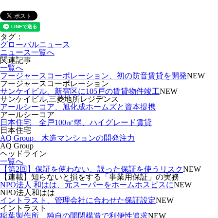
タグ：
グローバルニュース
ニュース一覧へ
関連記事
一覧へ
フージャースコーポレーション、初の防音賃貸を開発
NEW
フージャースコーポレーション
サンケイビル、新宿区に105戸の賃貸物件竣工
NEW
サンケイビル,三菱地所レジデンス
アールシーコア、旭化成ホームズと資本提携
アールシーコア
日本住宅 全戸100㎡弱、ハイグレード賃貸
日本住宅
AQ Group、木造マンションの開発注力
AQ Group
ヘッドライン
一覧へ
【第2回】保証を使わない、誤った保証を使うリスク
NEW
【連載】知らないと損をする「事業用保証」の実務
NPO法人 和はは、元スーパーをホームホスピスに
NEW
NPO法人和はは
イントラスト、管理会社に合わせた保証設定
NEW
イントラスト
稲葉製作所、独自の開閉構造で利便性追求
NEW