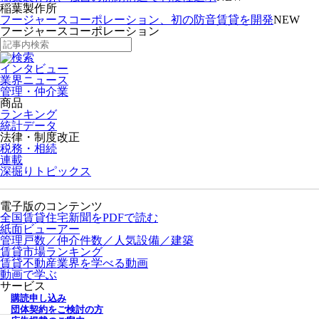
稲葉製作所
フージャースコーポレーション、初の防音賃貸を開発
NEW
フージャースコーポレーション
インタビュー
業界ニュース
管理・仲介業
商品
ランキング
統計データ
法律・制度改正
税務・相続
連載
深掘りトピックス
電子版のコンテンツ
全国賃貸住宅新聞をPDFで読む
紙面ビューアー
管理戸数／仲介件数／人気設備／建築
賃貸市場ランキング
賃貸不動産業界を学べる動画
動画で学ぶ
サービス
購読申し込み
団体契約をご検討の方