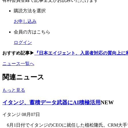
有料会員登録で記事全文がお読みいただけます
購読方法を選択
お申し込み
会員の方はこちら
ログイン
おすすめ記事▶
『日本エイジェント、入居者対応の質向上に利
ニュース一覧へ
関連ニュース
もっと見る
イタンジ、蓄積データ武器にAI積極活用
NEW
イタンジ
08月07日
6月1日付でイタンジのCEOに就任した植松隆氏。CRM大手