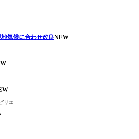
現地気候に合わせ改良
NEW
EW
EW
ピリエ
W