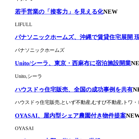
若手営業の「接客力」を見える化
NEW
LIFULL
パナソニックホームズ、沖縄で賃貸住宅展開 
パナソニックホームズ
Unito/シーラ、東京・西麻布に宿泊施設開業
N
Unito,シーラ
ハウスドゥ住宅販売、全国の成功事例を共有
N
ハウスドゥ住宅販売,といず不動産,むすび不動産,トワ・
OYASAI、屋内型シェア農園付き物件提案
NE
OYASAI