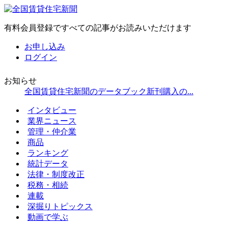
有料会員登録ですべての記事がお読みいただけます
お申し込み
ログイン
お知らせ
全国賃貸住宅新聞のデータブック新刊購入の...
インタビュー
業界ニュース
管理・仲介業
商品
ランキング
統計データ
法律・制度改正
税務・相続
連載
深掘りトピックス
動画で学ぶ