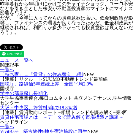
昨年暮れから年明けにかけてのチャイナショック、ユーロ不安
などを引き金とした株安が不動産投資家のマインドにマイナス
影響を与えた。
だが、「今年に入ってからの購買意欲は高い。低金利政策が影
響し、ファイナンスの環境が良くなったためだ。低金利政策が
継続されれば、利回りが多少下がっても投資意欲は衰えないだ
ろう」。
ニュース一覧へ
関連記事
一覧へ
「持ち家」→「賃貸」の住み替え、3割
NEW
【連載】リクルートSUUMO不動産トレンド最前線
国税庁、路線価5年連続上昇 全国平均2.9%
国税庁
学生の部屋探し長期化
大学生協事業連合,毎日コムネット,共立メンテナンス,学生情報
センター
大阪・中央区、坪賃料5年で18.8％増
【連載】賃貸動向レポート −相場トレンドを読み解く−第3回
賃貸住宅市場とは ～データで読み解く市場構造と課題～
ヘッドライン
一覧へ
VivitBase、築古物件9棟を宿泊施設に再生
NEW