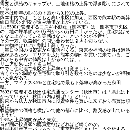
需要と供給のギャップが、土地価格の上昇で浮き彫りにされて
いる。
熊本は昨年の0.4%の下落から0.1%の上昇。
熊本市内では、もともと高い東区に加え、西区で熊本駅の新幹
線口周辺の開発が進み地価が上がっている。
1万5500戸管理するコスギ不動産（熊本市）は「熊本市中央区
の土地の坪単価が30万円から35万円に上がったが、住宅地はそ
んなに上がっている実感はない」というのが本音だ。
その一方、収益物件の問い合わせは引きも切らない。
中古物件は1年で1割以上高くなった。
「毎日全国の投資家から電話がくる。東京や福岡の物件は過熱
感があるため、エリアを広げ熊本の物件を買いに来ている。こ
れからも中古の値段は上がるのでは」。
リニア効果に湧く名古屋。
中でも住宅地で東区の上昇率が目覚ましい。
古くからの閑静な住宅街で取り引き数そのものは少ないが根強
い人気がある。
一方、マイナス3.5%と住宅地で最も下落率が高かった秋田
県。
7693戸管理する秋田住宅流通センター（秋田市）は「県北は下
がっているが、秋田市内は横ばい」という。
関東から法人が秋田市内に投資物件を買いに来ており売買は順
調だ。
収益物件の価格も横ばいで他の都市に比べ、割安感が出ている
ようだ。
1.6%と上昇傾向が続く東京。
首都圏の投資家の購買意欲はどれほど続くのか。
野村不動産アーバンネット（東京都新宿区）はこう分析する。