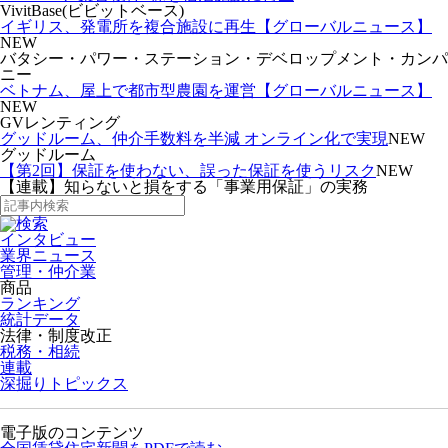
VivitBase(ビビットベース)
イギリス、発電所を複合施設に再生【グローバルニュース】
NEW
バタシー・パワー・ステーション・デベロップメント・カンパ
ニー
ベトナム、屋上で都市型農園を運営【グローバルニュース】
NEW
GVレンティング
グッドルーム、仲介手数料を半減 オンライン化で実現
NEW
グッドルーム
【第2回】保証を使わない、誤った保証を使うリスク
NEW
【連載】知らないと損をする「事業用保証」の実務
インタビュー
業界ニュース
管理・仲介業
商品
ランキング
統計データ
法律・制度改正
税務・相続
連載
深掘りトピックス
電子版のコンテンツ