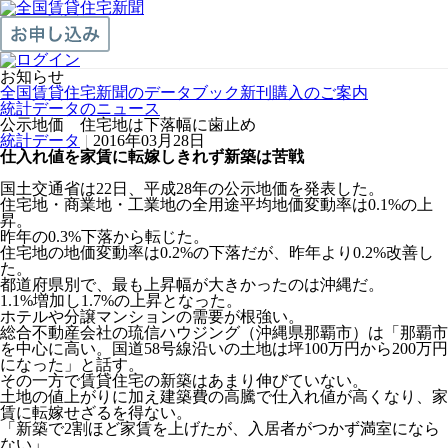
お知らせ
全国賃貸住宅新聞のデータブック新刊購入のご案内
統計データのニュース
公示地価 住宅地は下落幅に歯止め
統計データ
|
2016年03月28日
仕入れ値を家賃に転嫁しきれず新築は苦戦
国土交通省は22日、平成28年の公示地価を発表した。
住宅地・商業地・工業地の全用途平均地価変動率は0.1%の上
昇。
昨年の0.3%下落から転じた。
住宅地の地価変動率は0.2%の下落だが、昨年より0.2%改善し
た。
都道府県別で、最も上昇幅が大きかったのは沖縄だ。
1.1%増加し1.7%の上昇となった。
ホテルや分譲マンションの需要が根強い。
総合不動産会社の琉信ハウジング（沖縄県那覇市）は「那覇市
を中心に高い。国道58号線沿いの土地は坪100万円から200万円
になった」と話す。
その一方で賃貸住宅の新築はあまり伸びていない。
土地の値上がりに加え建築費の高騰で仕入れ値が高くなり、家
賃に転嫁せざるを得ない。
「新築で2割ほど家賃を上げたが、入居者がつかず満室になら
ない」。