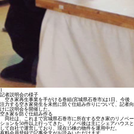
1
記者説明会の様子
空き家再生事業を手がける巻組(宮城県石巻市)は1日、今後
注力する空き家発生を未然に防ぐ仕組み作りについて、記者向
けに説明会を開催した。
空き家を防ぐ仕組み作る
同社は、これまで宮城県石巻市に所在する空き家のリノベー
ションを50件以上行ってきた。リノベ後は主にシェアハウスと
して自社で運営しており、現在15棟の物件を運用中だ。
有料会員登録で記事全文がお読みいただけます