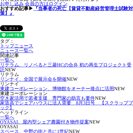
お申し込み
会員の方はログイン
おすすめ記事▶
『当事者の死亡【賃貸不動産経営管理士試験対
策】』
タグ：
トップニュース
ニュース一覧へ
関連記事
一覧へ
リテラム、リノベると三菱HCの合弁 初の再生プロジェクト受
託
NEW
リテラム
リンナイ、全国で展示会を開催
NEW
リンナイ
東建コーポレーション、博物館をオーナー接点に活用
NEW
東建コーポレーション
空き家活用で若者支援 専門家の助言も要件
NEW
家賃高でシェアハウスに法人需要 8月3日号 【スクラップブ
ック】
ヘッドライン
一覧へ
OYASAI、屋内型シェア農園付き物件提案
NEW
OYASAI
スペース、中野の街と共に1世紀
NEW