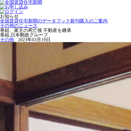
お知らせ
全国賃貸住宅新聞のデータブック新刊購入のご案内
その他のニュース
巻組、家主の死亡後 不動産を継承
巻組,日本郵政グループ
その他
|
2023年03月19日