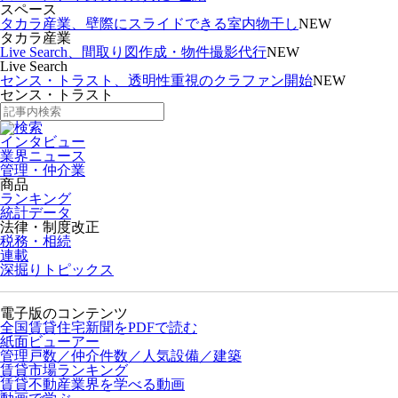
スペース
タカラ産業、壁際にスライドできる室内物干し
NEW
タカラ産業
Live Search、間取り図作成・物件撮影代行
NEW
Live Search
センス・トラスト、透明性重視のクラファン開始
NEW
センス・トラスト
インタビュー
業界ニュース
管理・仲介業
商品
ランキング
統計データ
法律・制度改正
税務・相続
連載
深掘りトピックス
電子版のコンテンツ
全国賃貸住宅新聞をPDFで読む
紙面ビューアー
管理戸数／仲介件数／人気設備／建築
賃貸市場ランキング
賃貸不動産業界を学べる動画