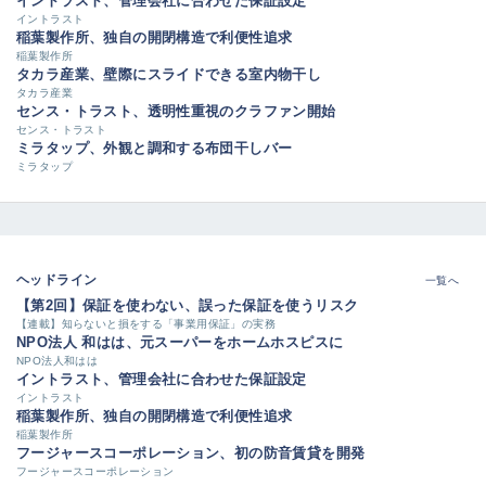
イントラスト、管理会社に合わせた保証設定
イントラスト
稲葉製作所、独自の開閉構造で利便性追求
稲葉製作所
タカラ産業、壁際にスライドできる室内物干し
タカラ産業
センス・トラスト、透明性重視のクラファン開始
センス・トラスト
ミラタップ、外観と調和する布団干しバー
ミラタップ
ヘッドライン
一覧へ
【第2回】保証を使わない、誤った保証を使うリスク
【連載】知らないと損をする「事業用保証」の実務
NPO法人 和はは、元スーパーをホームホスピスに
NPO法人和はは
イントラスト、管理会社に合わせた保証設定
イントラスト
稲葉製作所、独自の開閉構造で利便性追求
稲葉製作所
フージャースコーポレーション、初の防音賃貸を開発
フージャースコーポレーション