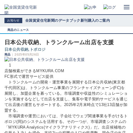
全国賃貸住宅新聞のデータブック新刊購入のご案内
お知らせ
商品のニュース
日本公共収納、トランクルーム出店を支援
日本公共収納,トポロジ
商品
|
2025年05月26日
1
店舗検索ができるMYKURA.COM
FC形式で運営サービス提供
トランクルームの開発・運営事業を展開する日本公共収納(東京都
千代田区)は、トランクルーム事業のフランチャイズチェーン(FC)を
展開し、加盟企業を募っている。市場調査や収益性のシミュレーショ
ンを実施するなどして出店を支援し、集客や電子契約サービスを通じ
て出店後の運営もサポートする。2025年2月末時点で13社13店舗が加
盟する。
市場調査や運営においては、子会社でウェブ関連事業を手がけるト
ポロジ(同)のシステムを活用する。その一つが、市場調査システムの
「MYKURA Analytics(マイクラアナリティクス)」だ。出店候補地の
住所を入力した場合、半径2㎞の範囲の人口や世帯数、競合店の出店