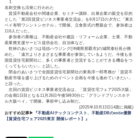
1
名刺交換も活発に行われた
賃貸不動産会社や関連企業、セミナー講師、出展企業の親交を目的
とした「第2回賃貸ビジネス事業者交流会」を9月17日の夕方に「東京
ベイ有明ワシントンホテル」で開催。立食形式の懇親会で、参加者は
116人だった。
参加者の業種は、不動産会社や建設・リフォーム企業、士業、不動
産業務支援サービス提供会社、自治体など。
乾杯のあいさつは琉信ハウジング(沖縄県那覇市)の城間泰社長が務
めた。「遠方よりさまざまな事業者が参加しているようだ。今後も全
国賃貸住宅新聞社に、多くの事業者と交流することができる機会をつ
くってもらいたい」と話した。
閉会のあいさつで全国賃貸住宅新聞社の東島淳一郎専務が「賃貸不
動産市場を盛り上げるためのイベント企画を今後も進めていきたい」
と語った。
次回の賃貸ビジネス事業者交流会は、「賃貸住宅フェア2025大阪」
の会期1日目となる11月26日午後5時30分に「グランドプリンスホテ
ル大阪ベイ」で開催。事前申し込み制だ。
(2025年10月13日14面に掲載)
おすすめ記事▶
『不動産AIテックコンテスト、不動産DBのestie優勝
【賃貸住宅フェア2025東京 開催レポート】』