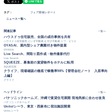
タグ：
フェア開催レポート
ニュース一覧へ
関連記事
一覧へ
ハウスドゥ住宅販売、全国の成功事例を共有
ハウスドゥ住宅販売,といず不動産,むすび不動産,トワ・ピリエ
OYASAI、屋内型シェア農園付き物件提案
OYASAI
Live Search、間取り図作成・物件撮影代行
Live Search
SQUEEZE、募集前の賃貸物件をホテルに転用
SQUEEZE
クライフ、現場確認の徹底で稼働率98%【管理会社ノート 入居率向
上編】
クライフ
ヘッドライン
一覧へ
パナソニックホームズ、沖縄で賃貸住宅展開 現地気候に合わせ改良
パナソニックホームズ
Unito/シーラ、東京・西麻布に宿泊施設開業
Unito,シーラ