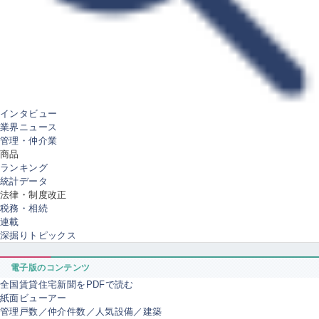
インタビュー
業界ニュース
管理・仲介業
商品
ランキング
統計データ
法律・制度改正
税務・相続
連載
深掘りトピックス
電子版のコンテンツ
全国賃貸住宅新聞をPDFで読む
紙面ビューアー
管理戸数／仲介件数／人気設備／建築