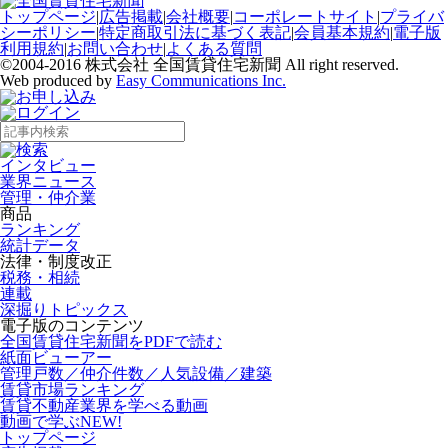
トップページ
|
広告掲載
|
会社概要
|
コーポレートサイト
|
プライバ
シーポリシー
|
特定商取引法に基づく表記
|
会員基本規約
|
電子版
利用規約
|
お問い合わせ
|
よくある質問
©2004-2016 株式会社 全国賃貸住宅新聞 All right reserved.
Web produced by
Easy Communications Inc.
インタビュー
業界ニュース
管理・仲介業
商品
ランキング
統計データ
法律・制度改正
税務・相続
連載
深掘りトピックス
電子版のコンテンツ
全国賃貸住宅新聞をPDFで読む
紙面ビューアー
管理戸数／仲介件数／人気設備／建築
賃貸市場ランキング
賃貸不動産業界を学べる動画
動画で学ぶ
NEW!
トップページ