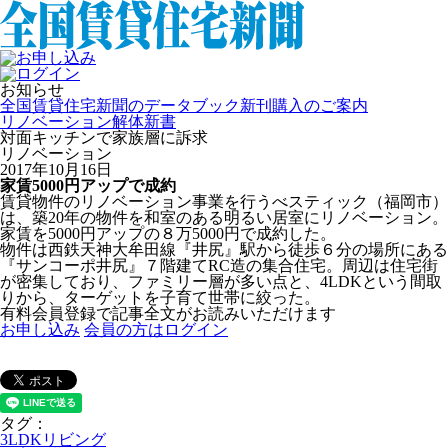
お知らせ
全国賃貸住宅新聞のデータブック新刊購入のご案内
リノベーション解体新書
対面キッチンで家族層に訴求
リノベーション
2017年10月16日
家賃5000円アップで成約
賃貸物件のリノベーション事業を行うべスティック（福岡市）
は、築20年の物件を和室のある明るい居室にリノベーション。
家賃を5000円アップの８万5000円で成約した。
物件は西鉄天神大牟田線『井尻』駅から徒歩６分の場所にある
『サンコーポ井尻』７階建てRC造の集合住宅。周辺は住宅街
が密集しており、ファミリー層が多い点と、4LDKという間取
りから、ターゲットを子育て世帯に絞った。
有料会員登録で記事全文がお読みいただけます
お申し込み
会員の方はログイン
タグ：
3LDKリビング