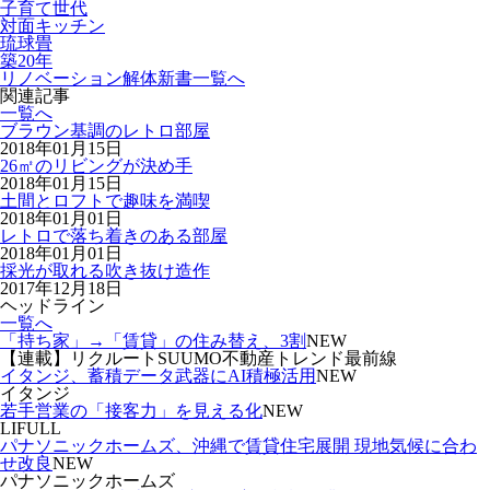
子育て世代
対面キッチン
琉球畳
築20年
リノベーション解体新書一覧へ
関連記事
一覧へ
ブラウン基調のレトロ部屋
2018年01月15日
26㎡のリビングが決め手
2018年01月15日
土間とロフトで趣味を満喫
2018年01月01日
レトロで落ち着きのある部屋
2018年01月01日
採光が取れる吹き抜け造作
2017年12月18日
ヘッドライン
一覧へ
「持ち家」→「賃貸」の住み替え、3割
NEW
【連載】リクルートSUUMO不動産トレンド最前線
イタンジ、蓄積データ武器にAI積極活用
NEW
イタンジ
若手営業の「接客力」を見える化
NEW
LIFULL
パナソニックホームズ、沖縄で賃貸住宅展開 現地気候に合わ
せ改良
NEW
パナソニックホームズ