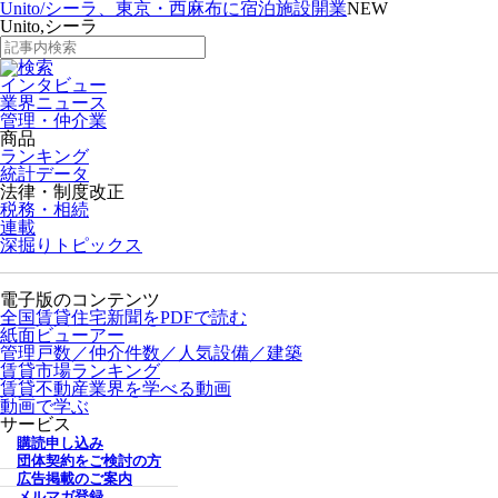
Unito/シーラ、東京・西麻布に宿泊施設開業
NEW
Unito,シーラ
インタビュー
業界ニュース
管理・仲介業
商品
ランキング
統計データ
法律・制度改正
税務・相続
連載
深掘りトピックス
電子版のコンテンツ
全国賃貸住宅新聞をPDFで読む
紙面ビューアー
管理戸数／仲介件数／人気設備／建築
賃貸市場ランキング
賃貸不動産業界を学べる動画
動画で学ぶ
サービス
購読申し込み
団体契約をご検討の方
広告掲載のご案内
メルマガ登録