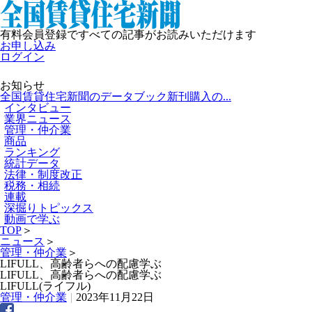
有料会員登録ですべての記事がお読みいただけます
お申し込み
ログイン
お知らせ
全国賃貸住宅新聞のデータブック新刊購入の...
インタビュー
業界ニュース
管理・仲介業
商品
ランキング
統計データ
法律・制度改正
税務・相続
連載
深掘りトピックス
動画で学ぶ
TOP
＞
ニュース
＞
管理・仲介業
＞
LIFULL、高齢者らへの配慮学ぶ
LIFULL、高齢者らへの配慮学ぶ
LIFULL(ライフル)
管理・仲介業
|
2023年11月22日