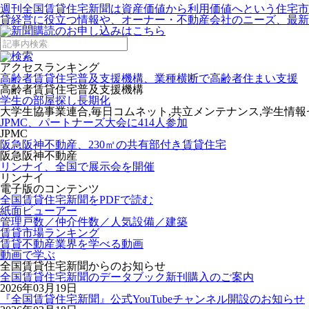
週刊全国賃貸住宅新聞は資産価値から利用価値へという住宅市
貸経営に役立つ情報や、オーナー・不動産会社のニーズ、最新
アクセスランキング
高齢者賃貸住宅普及支援機構、業種横断で高齢者住まい支援
高齢者賃貸住宅普及支援機構
学生の部屋探し長期化
大学生協事業連合,毎日コムネット,共立メンテナンス,学生情
JPMC、パートナーズ大会に414人参加
JPMC
阪急阪神不動産、230㎡の共有部付き賃貸住宅
阪急阪神不動産
リンナイ、全国で展示会を開催
リンナイ
電子版のコンテンツ
全国賃貸住宅新聞をPDFで読む
紙面ビューアー
管理戸数／仲介件数／人気設備／建築
賃貸市場ランキング
賃貸不動産業界を学べる動画
動画で学ぶ
全国賃貸住宅新聞からのお知らせ
全国賃貸住宅新聞のデータブック新刊購入のご案内
2026年03月19日
『全国賃貸住宅新聞』公式YouTubeチャンネル開設のお知らせ