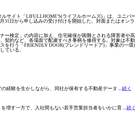
タルサイト「LIFULLHOME'S(ライフルホームズ)」は、
10月31日から申し込みの受け付けを開始した。対面またはオン
マナー検定」の内容に加え、住宅確保が困難とされる障害者や
、契約など、各場面で配慮すべき事柄を修得する。対象は不動
う「FRIENDLY DOOR(フレンドリードア)」事業の一環
講している。
の経験を生かしながら、同社が保有する不動産データ ...
続く
を増す一方で、入社間もない若手営業担当者をいかに育 ...
続