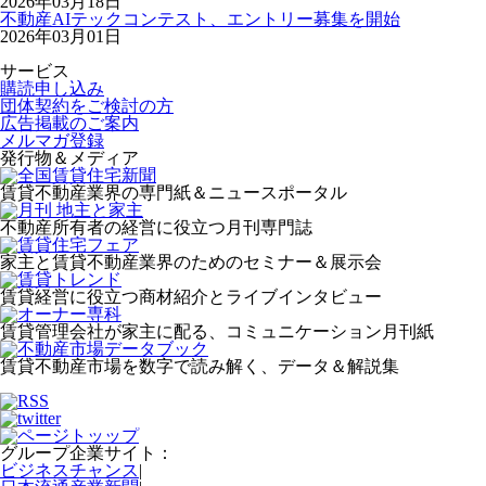
2026年03月18日
不動産AIテックコンテスト、エントリー募集を開始
2026年03月01日
サービス
購読申し込み
団体契約をご検討の方
広告掲載のご案内
メルマガ登録
発行物＆メディア
賃貸不動産業界の専門紙＆ニュースポータル
不動産所有者の経営に役立つ月刊専門誌
家主と賃貸不動産業界のためのセミナー＆展示会
賃貸経営に役立つ商材紹介とライブインタビュー
賃貸管理会社が家主に配る、コミュニケーション月刊紙
賃貸不動産市場を数字で読み解く、データ＆解説集
グループ企業サイト：
ビジネスチャンス
|