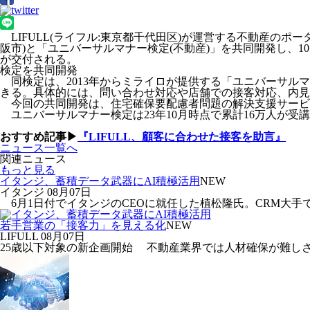
LIFULL(ライフル:東京都千代田区)が運営する不動産のポー
阪市)と「ユニバーサルマナー検定(不動産)」を共同開発し、
が交付される。
検定を共同開発
同検定は、2013年からミライロが提供する「ユニバーサル
きる。具体的には、問い合わせ対応や店舗での接客対応、内見
今回の共同開発は、住宅確保要配慮者問題の解決支援サービスを行
ユニバーサルマナー検定は23年10月時点で累計16万人が受
おすすめ記事▶
『LIFULL、顧客に合わせた接客を助言』
ニュース一覧へ
関連ニュース
もっと見る
イタンジ、蓄積データ武器にAI積極活用
NEW
イタンジ
08月07日
6月1日付でイタンジのCEOに就任した植松隆氏。CRM大手で
若手営業の「接客力」を見える化
NEW
LIFULL
08月07日
25歳以下対象の新企画開始 不動産業界では人材確保が難しさ