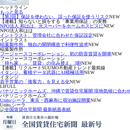
ヘッドライン
もっと見る
【第2回】保証を使わない、誤った保証を使うリスク
NEW
【連載】知らないと損をする「事業用保証」の実務
NPO法人 和はは、元スーパーをホームホスピスに
NEW
NPO法人和はは
イントラスト、管理会社に合わせた保証設定
NEW
イントラスト
稲葉製作所、独自の開閉構造で利便性追求
NEW
稲葉製作所
フージャースコーポレーション、初の防音賃貸を開発
NEW
フージャースコーポレーション
「持ち家」→「賃貸」の住み替え、3割
NEW
【連載】リクルートSUUMO不動産トレンド最前線
イタンジ、蓄積データ武器にAI積極活用
NEW
イタンジ
若手営業の「接客力」を見える化
NEW
LIFULL
パナソニックホームズ、沖縄で賃貸住宅展開 現地気候に合わ
パナソニックホームズ
Unito/シーラ、東京・西麻布に宿泊施設開業
NEW
Unito,シーラ