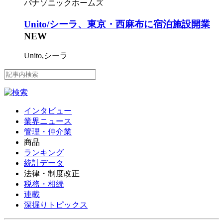
パナソニックホームズ
Unito/シーラ、東京・西麻布に宿泊施設開業
NEW
Unito,シーラ
インタビュー
業界ニュース
管理・仲介業
商品
ランキング
統計データ
法律・制度改正
税務・相続
連載
深掘りトピックス