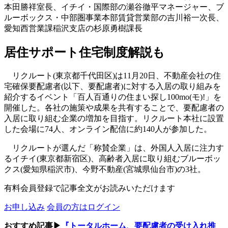
本田勝祥室長、イチイ・国際部の瀬谷徹平マネージャー、ブ
ルーボックス・中部圏事業本部賃貸営業部の吉川裕一次長、
愛知西営業課稲沢支店の杉原勇樹課長
居住サポート住宅制度解説も
リクルート(東京都千代田区)は11月20日、不動産会社の住
宅確保要配慮者(以下、要配慮者)に対する入居の取り組みを
紹介するイベント「百人百通りの住まい探し100mo(モ)!」を
開催した。各社の施策や成果を共有することで、要配慮者の
入居に取り組む企業の増加を目指す。リクルート本社に設置
した会場に74人、オンライン配信に約140人が参加した。
リクルートが選んだ「称賛企業」は、外国人入居に注力す
るイチイ(東京都新宿区)、高齢者入居に取り組むブルーボッ
クス(愛知県稲沢市)、今野不動産(宮城県仙台市)の3社。
有料会員登録で記事全文がお読みいただけます
お申し込み
会員の方はログイン
おすすめ記事▶
『トータルホーム、要配慮者の受け入れ推