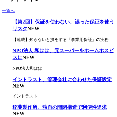
一覧へ
【第2回】保証を使わない、誤った保証を使う
リスク
NEW
【連載】知らないと損をする「事業用保証」の実務
NPO法人 和はは、元スーパーをホームホスピ
スに
NEW
NPO法人和はは
イントラスト、管理会社に合わせた保証設定
NEW
イントラスト
稲葉製作所、独自の開閉構造で利便性追求
NEW