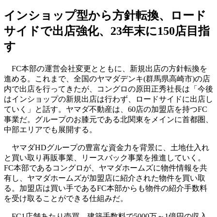
インショップ型から方針転換、ロード
サイドで出店強化、23年末に150店目指
す
FC本部の運営会社変更とともに、新規出店の方針転換を
進める。これまで、全国のヤマダデンキ(群馬県高崎市)の店
内で出店を行ってきたが、コングロの原田正秀社長は「今後
はインショップの新規出店は行わず、ロードサイドに出店し
ていく」と話す。ヤマダ不動産は、60店の加盟店を持つFC
事業だ。グループのお膝元である北関東をメインに首都圏、
中部エリアでも展開する。
ヤマダHDグループの豊富な資金力を背景に、土地仕入れ
と買い取り再販事業、リースバック事業を推進していく。
FC本部であるコングロが、ヤマダホームズに物件情報を共
有し、ヤマダホームズが加盟店に紹介された物件を買い取
る。加盟店は買い手であるFC本部からも物件の紹介手数料
を受け取ることができる仕組みだ。
FC1店舗あたり売買、建築手数料で5000万～1億円の収入