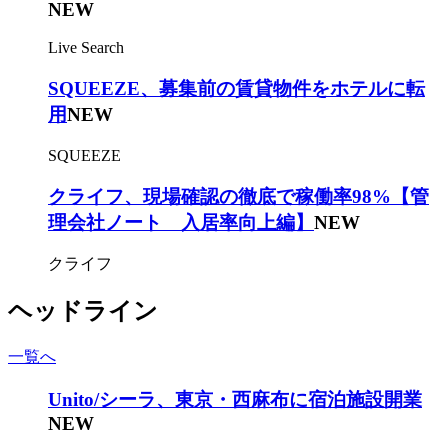
NEW
Live Search
SQUEEZE、募集前の賃貸物件をホテルに転
用
NEW
SQUEEZE
クライフ、現場確認の徹底で稼働率98%【管
理会社ノート 入居率向上編】
NEW
クライフ
ヘッドライン
一覧へ
Unito/シーラ、東京・西麻布に宿泊施設開業
NEW