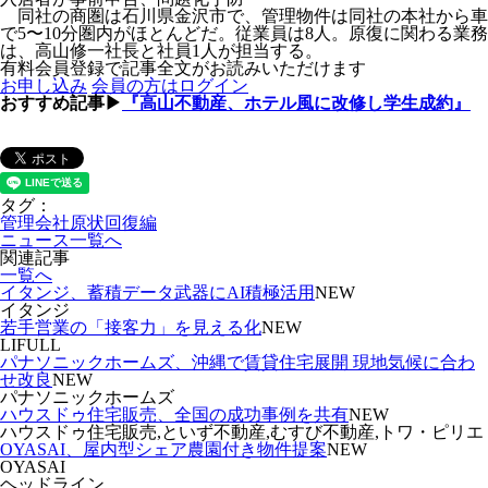
同社の商圏は石川県金沢市で、管理物件は同社の本社から車
で5〜10分圏内がほとんどだ。従業員は8人。原復に関わる業務
は、高山修一社長と社員1人が担当する。
有料会員登録で記事全文がお読みいただけます
お申し込み
会員の方はログイン
おすすめ記事▶
『高山不動産、ホテル風に改修し学生成約』
タグ：
管理会社原状回復編
ニュース一覧へ
関連記事
一覧へ
イタンジ、蓄積データ武器にAI積極活用
NEW
イタンジ
若手営業の「接客力」を見える化
NEW
LIFULL
パナソニックホームズ、沖縄で賃貸住宅展開 現地気候に合わ
せ改良
NEW
パナソニックホームズ
ハウスドゥ住宅販売、全国の成功事例を共有
NEW
ハウスドゥ住宅販売,といず不動産,むすび不動産,トワ・ピリエ
OYASAI、屋内型シェア農園付き物件提案
NEW
OYASAI
ヘッドライン