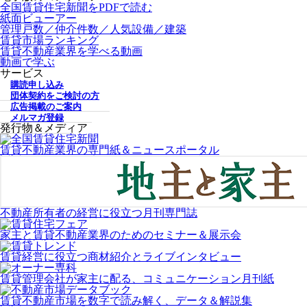
全国賃貸住宅新聞をPDFで読む
紙面ビューアー
管理戸数／仲介件数／人気設備／建築
賃貸市場ランキング
賃貸不動産業界を学べる動画
動画で学ぶ
サービス
購読申し込み
団体契約をご検討の方
広告掲載のご案内
メルマガ登録
発行物＆メディア
賃貸不動産業界の専門紙＆ニュースポータル
不動産所有者の経営に役立つ月刊専門誌
家主と賃貸不動産業界のためのセミナー＆展示会
賃貸経営に役立つ商材紹介とライブインタビュー
賃貸管理会社が家主に配る、コミュニケーション月刊紙
賃貸不動産市場を数字で読み解く、データ＆解説集