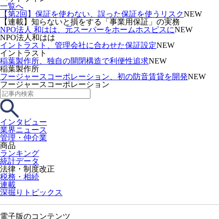
一覧へ
【第2回】保証を使わない、誤った保証を使うリスク
NEW
【連載】知らないと損をする「事業用保証」の実務
NPO法人 和はは、元スーパーをホームホスピスに
NEW
NPO法人和はは
イントラスト、管理会社に合わせた保証設定
NEW
イントラスト
稲葉製作所、独自の開閉構造で利便性追求
NEW
稲葉製作所
フージャースコーポレーション、初の防音賃貸を開発
NEW
フージャースコーポレーション
インタビュー
業界ニュース
管理・仲介業
商品
ランキング
統計データ
法律・制度改正
税務・相続
連載
深掘りトピックス
電子版のコンテンツ