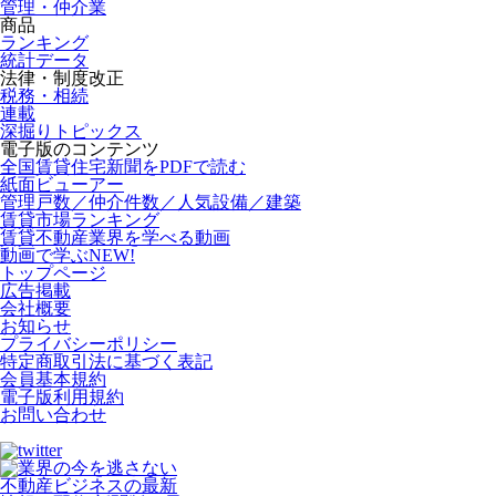
管理・仲介業
商品
ランキング
統計データ
法律・制度改正
税務・相続
連載
深掘りトピックス
電子版のコンテンツ
全国賃貸住宅新聞をPDFで読む
紙面ビューアー
管理戸数／仲介件数／人気設備／建築
賃貸市場ランキング
賃貸不動産業界を学べる動画
動画で学ぶ
NEW!
トップページ
広告掲載
会社概要
お知らせ
プライバシーポリシー
特定商取引法に基づく表記
会員基本規約
電子版利用規約
お問い合わせ