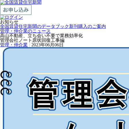
お知らせ
全国賃貸住宅新聞のデータブック新刊購入のご案内
管理・仲介業のニュース
高山不動産、立ち会い不要で業務効率化
管理会社ノート原状回復工事編
管理・仲介業
|
2023年06月06日