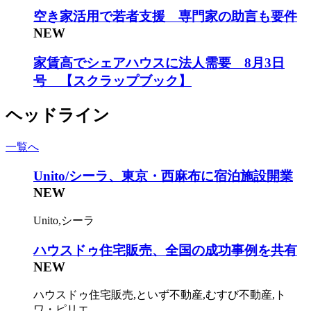
空き家活用で若者支援 専門家の助言も要件
NEW
家賃高でシェアハウスに法人需要 8月3日
号 【スクラップブック】
ヘッドライン
一覧へ
Unito/シーラ、東京・西麻布に宿泊施設開業
NEW
Unito,シーラ
ハウスドゥ住宅販売、全国の成功事例を共有
NEW
ハウスドゥ住宅販売,といず不動産,むすび不動産,ト
ワ・ピリエ