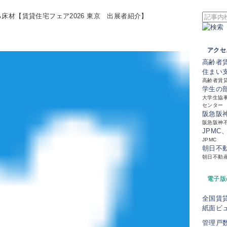
床材【賃貸住宅フェア2026 東京 出展者紹介】
アクセ
高齢者
住まい
高齢者賃
学生の
大学生協事
センター
阪急阪
阪急阪神
JPMC
JPMC
朝日不
朝日不動
電子版
全国賃
紙面ビ
管理戸