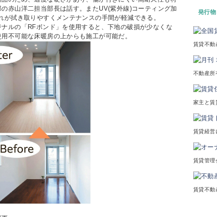
の赤山洋二担当部長は話す。またUV(紫外線)コーティング加
発行物
れが拭き取りやすくメンテナンスの手間が軽減できる。
ナルの「RFボンド」を使用すると、下地の破損が少なくな
使用不可能な床暖房の上からも施工が可能だ。
賃貸不動
不動産所
家主と賃
賃貸経営
賃貸管理
賃貸不動