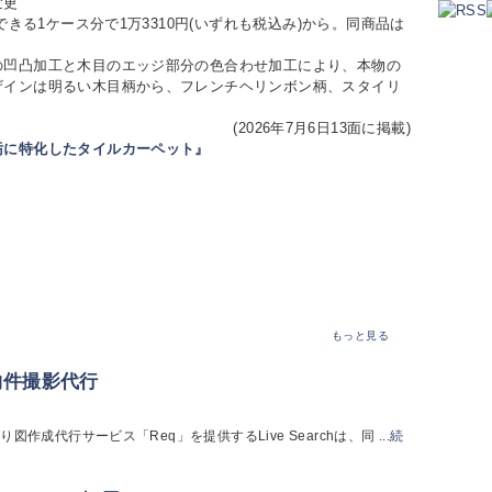
変更
きる1ケース分で1万3310円(いずれも税込み)から。同商品は
凹凸加工と木目のエッジ部分の色合わせ加工により、本物の
ザインは明るい木目柄から、フレンチヘリンボン柄、スタイリ
(2026年7月6日13面に掲載)
汚に特化したタイルカーペット』
もっと見る
・物件撮影代行
代行サービス「Req」を提供するLive Searchは、同 ...
続