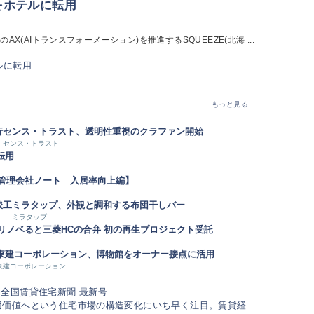
をホテルに転用
(AIトランスフォーメーション)を推進するSQUEEZE(北海 ...
もっと見る
行
センス・トラスト、透明性重視のクラファン開始
センス・トラスト
転用
【管理会社ノート 入居率向上編】
竣工
ミラタップ、外観と調和する布団干しバー
ミラタップ
リノベると三菱HCの合弁 初の再生プロジェクト受託
東建コーポレーション、博物館をオーナー接点に活用
東建コーポレーション
用価値へという住宅市場の構造変化にいち早く注目。賃貸経