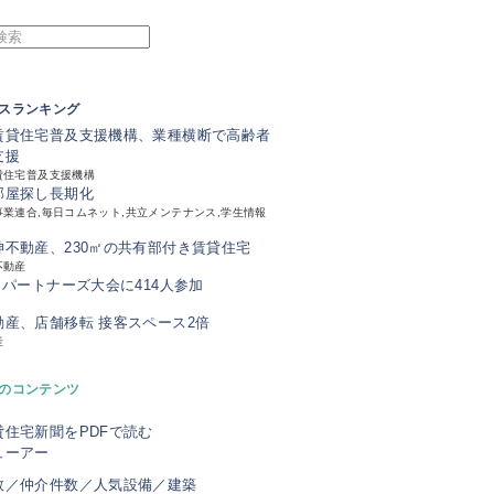
スランキング
賃貸住宅普及支援機構、業種横断で高齢者
支援
貸住宅普及支援機構
部屋探し長期化
業連合,毎日コムネット,共立メンテナンス,学生情報
神不動産、230㎡の共有部付き賃貸住宅
不動産
、パートナーズ大会に414人参加
動産、店舗移転 接客スペース2倍
産
のコンテンツ
貸住宅新聞をPDFで読む
ューアー
数／仲介件数／人気設備／建築