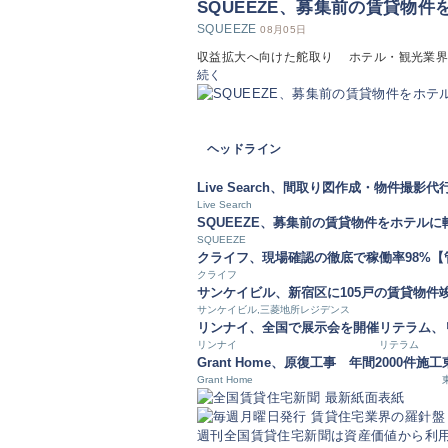
SQUEEZE、募集前の賃貸物件
SQUEEZE
08月05日
収益拡大へ向けた舵取り ホテル・観光業界のAX
続く
ヘッドライン
Live Search、間取り図作成・物件撮影代
Live Search
SQUEEZE、募集前の賃貸物件をホテルに
SQUEEZE
クライフ、現場確認の徹底で稼働率98%
クライフ
サンケイビル、新宿区に105戸の賃貸物件
サンケイビル,三菱地所レジデンス
リンナイ、全国で展示会を開催
リテラム、
リンナイ
リテラム
Grant Home、原復工事 年間2000件施工
Grant Home
週刊全国賃貸住宅新聞は資産価値から利