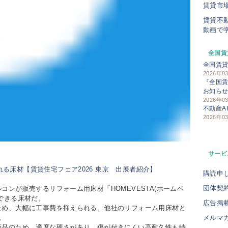
賃貸市
賃貸不
動画で
全国賃
全国賃
2026年0
『全国賃
お知ら
2026年0
不動産A
2026年0
サービ
購読申
団体契
ンが販売するリフォーム用床材「HOMEVESTA(ホームベ
できる床材だ。
広告掲
め、大幅に工事費を抑えられる。他社のリフォーム用床材と
メルマ
。
品のため、適度な硬さがあり、傷が付きにくい高耐久性も特