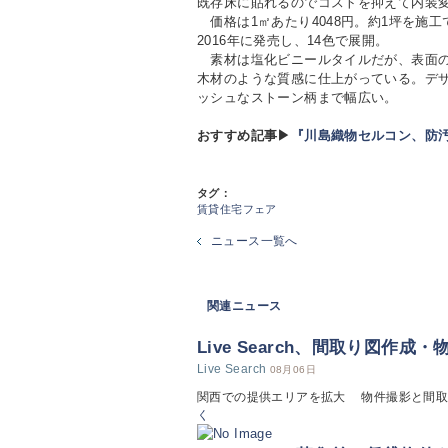
既存床に貼れるのでコストを抑えて内装
価格は1㎡あたり4048円。約1坪を施工で
2016年に発売し、14色で展開。
素材は塩化ビニールタイルだが、表面の
木材のような質感に仕上がっている。デ
ッシュなストーン柄まで幅広い。
おすすめ記事▶
『川島織物セルコン、防
タグ：
賃貸住宅フェア
ニュース一覧へ
関連ニュース
Live Search、間取り図作成
Live Search
08月06日
関西での提供エリアを拡大 物件撮影と間取り図作成
く