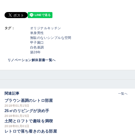
タグ：
オリジナルキッチン
単身男性
無駄のないシンプルな空間
甲子園口
白色基調
築28年
リノベーション解体新書一覧へ
関連記事
一覧へ
ブラウン基調のレトロ部屋
2018年01月15日
26㎡のリビングが決め手
2018年01月15日
土間とロフトで趣味を満喫
2018年01月01日
レトロで落ち着きのある部屋