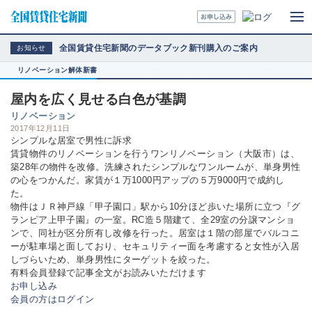
全国賃貸住宅新聞のデータブック新刊購入のご案内
お知らせ
リノベーション解体新書
屋内を広く見せる白色が基調
リノベーション
2017年12月11日
シンプルな居室で男性に訴求
賃貸物件のリノベーションを行うワンリノベーション（大阪市）は、
築28年の物件を改修。洗練されたシンプルなワンルームが、単身男性
の心をつかんだ。家賃が１万1000円アップの５万9000円で成約し
た。
物件はＪＲ神戸線「甲子園口」駅から10分ほど歩いた場所に立つ『グ
ランピア上甲子園』の一室。RC造５階建て、全29室の分譲マンショ
ンで、同社が区分所有し改修を行った。居室は１階の部屋でバルコニ
ーが駐車場と面しており、セキュリティー面を考慮すると女性が入居
しづらいため、単身男性にターゲットを絞った。
有料会員登録で記事全文がお読みいただけます
お申し込み
会員の方はログイン