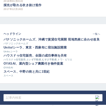
2018年01月01日
採光が取れる吹き抜け造作
2017年12月18日
ヘッドライン
一覧へ
パナソニックホームズ、沖縄で賃貸住宅展開 現地気候に合わせ改良
パナソニックホームズ
Unito/シーラ、東京・西麻布に宿泊施設開業
Unito,シーラ
ハウスドゥ住宅販売、全国の成功事例を共有
ハウスドゥ住宅販売,といず不動産,むすび不動産,トワ・ピリエ
OYASAI、屋内型シェア農園付き物件提案
OYASAI
スペース、中野の街と共に1世紀
スペース