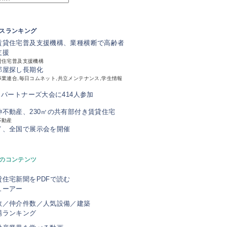
スランキング
賃貸住宅普及支援機構、業種横断で高齢者
支援
貸住宅普及支援機構
部屋探し長期化
業連合,毎日コムネット,共立メンテナンス,学生情報
、パートナーズ大会に414人参加
神不動産、230㎡の共有部付き賃貸住宅
不動産
イ、全国で展示会を開催
のコンテンツ
貸住宅新聞をPDFで読む
ューアー
数／仲介件数／人気設備／建築
場ランキング