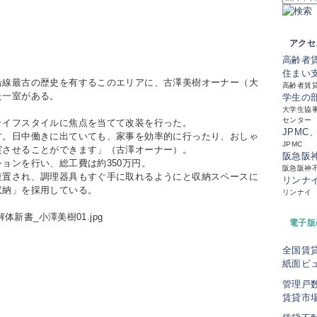
アクセ
高齢者
住まい
沿線最古の歴史を有するこのエリアに、古澤美樹オーナー（大
高齢者賃
た一室がある。
学生の
大学生協事
センター
ライフスタイルに焦点を当てて改装を行った。
JPMC
す。日中働きに出ていても、家事を効率的に行ったり、おしゃ
JPMC
実させることができます」（古澤オーナー）。
阪急阪
ョンを行い、総工費は約350万円。
阪急阪神
設置され、調理器具もすぐ手に取れるようにと収納スペースに
リンナ
収納」を採用している。
リンナイ
電子版
全国賃
紙面ビ
管理戸
賃貸市