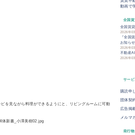
賃貸不
動画で
全国賃
全国賃
2026年0
『全国賃
お知ら
2026年0
不動産A
2026年0
サービ
購読申
団体契
シピを見ながら料理ができるようにと、リビングルームに可動
広告掲
メルマ
発行物