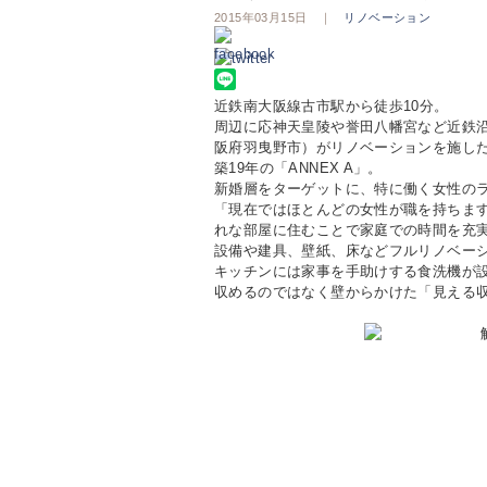
2015年03月15日 ｜
リノベーション
近鉄南大阪線古市駅から徒歩10分。
周辺に応神天皇陵や誉田八幡宮など近鉄
阪府羽曳野市）がリノベーションを施し
築19年の「ANNEX A」。
新婚層をターゲットに、特に働く女性の
「現在ではほとんどの女性が職を持ちま
れな部屋に住むことで家庭での時間を充
設備や建具、壁紙、床などフルリノベーシ
キッチンには家事を手助けする食洗機が
収めるのではなく壁からかけた「見える