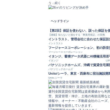
う ...
続く
ヘッドライン
【第2回】保証を使わない、誤った保証を
【連載】知らないと損をする「事業用保証」の実務
イントラスト、管理会社に合わせた保証設
イントラスト
フージャースコーポレーション、初の防音
フージャースコーポレーション
イタンジ、蓄積データ武器にAI積極活用
若
イタンジ
LIF
パナソニックホームズ、沖縄で賃貸住宅展
パナソニックホームズ
Unito/シーラ、東京・西麻布に宿泊施設開
Unito,シーラ
週刊全国賃貸住宅新聞は資産価値から利
営、賃貸管理・仲介、土地の有効活用など
情報や、オーナー・不動産会社のニーズ
最新情報を提供していきます。