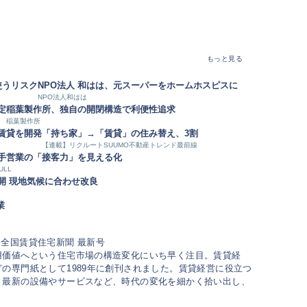
もっと見る
使うリスク
NPO法人 和はは、元スーパーをホームホスピスに
NPO法人和はは
定
稲葉製作所、独自の開閉構造で利便性追求
稲葉製作所
賃貸を開発
「持ち家」→「賃貸」の住み替え、3割
【連載】リクルートSUUMO不動産トレンド最前線
手営業の「接客力」を見える化
ULL
開 現地気候に合わせ改良
業
用価値へという住宅市場の構造変化にいち早く注目。賃貸経
の専門紙として1989年に創刊されました。賃貸経営に役立つ
、最新の設備やサービスなど、時代の変化を細かく拾い出し、