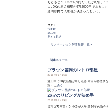
もともと１LDKで6万円だったが8万円に
１LDKの周辺相場が6万2000円である
週間以内で入居者が決まったという。
タグ：
古市駅
築19年
見える収納
リノベーション解体新書一覧へ
関連ニュース
ブラウン基調のレトロ部屋
2018年01月15日
施工中に30代新婚が申し込み 木目が特徴的
理・ ...
続く
26㎡のリビングが決め手
2018年01月15日
賃料２万円高くDINKSが入居 築26年の