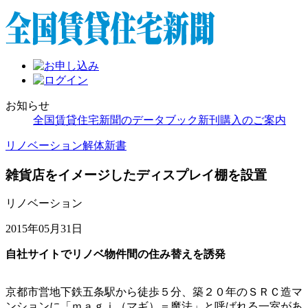
お知らせ
全国賃貸住宅新聞のデータブック新刊購入のご案内
リノベーション解体新書
雑貨店をイメージしたディスプレイ棚を設置
リノベーション
2015年05月31日
自社サイトでリノベ物件間の住み替えを誘発
京都市営地下鉄五条駅から徒歩５分、築２０年のＳＲＣ造マ
ンションに「ｍａｇｉ（マギ）＝魔法」と呼ばれる一室があ