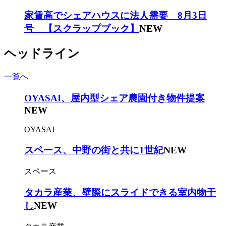
家賃高でシェアハウスに法人需要 8月3日
号 【スクラップブック】
NEW
ヘッドライン
一覧へ
OYASAI、屋内型シェア農園付き物件提案
NEW
OYASAI
スペース、中野の街と共に1世紀
NEW
スペース
タカラ産業、壁際にスライドできる室内物干
し
NEW