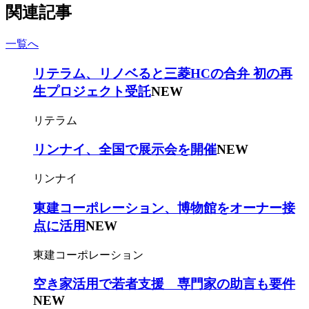
関連記事
一覧へ
リテラム、リノベると三菱HCの合弁 初の再
生プロジェクト受託
NEW
リテラム
リンナイ、全国で展示会を開催
NEW
リンナイ
東建コーポレーション、博物館をオーナー接
点に活用
NEW
東建コーポレーション
空き家活用で若者支援 専門家の助言も要件
NEW