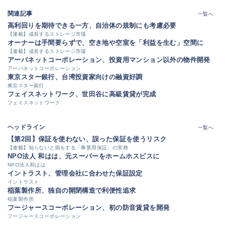
関連記事
一覧へ
高利回りを期待できる一方、自治体の規制にも考慮必要
【連載】成長するストレージ市場
オーナーは手間要らずで、空き地や空室を「利益を生む」空間に
【連載】成長するストレージ市場
アーバネットコーポレーション、投資用マンション以外の物件開発
アーバネットコーポレーション
東京スター銀行、台湾投資家向けの融資好調
東京スター銀行
フェイスネットワーク、世田谷に高級賃貸が完成
フェイスネットワーク
ヘッドライン
一覧へ
【第2回】保証を使わない、誤った保証を使うリスク
【連載】知らないと損をする「事業用保証」の実務
NPO法人 和はは、元スーパーをホームホスピスに
NPO法人和はは
イントラスト、管理会社に合わせた保証設定
イントラスト
稲葉製作所、独自の開閉構造で利便性追求
稲葉製作所
フージャースコーポレーション、初の防音賃貸を開発
フージャースコーポレーション