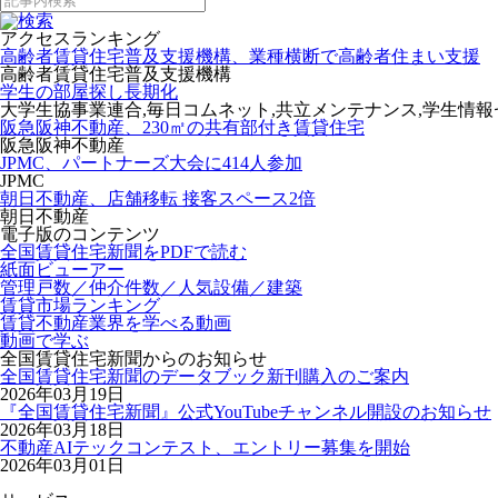
アクセスランキング
高齢者賃貸住宅普及支援機構、業種横断で高齢者住まい支援
高齢者賃貸住宅普及支援機構
学生の部屋探し長期化
大学生協事業連合,毎日コムネット,共立メンテナンス,学生情
阪急阪神不動産、230㎡の共有部付き賃貸住宅
阪急阪神不動産
JPMC、パートナーズ大会に414人参加
JPMC
朝日不動産、店舗移転 接客スペース2倍
朝日不動産
電子版のコンテンツ
全国賃貸住宅新聞をPDFで読む
紙面ビューアー
管理戸数／仲介件数／人気設備／建築
賃貸市場ランキング
賃貸不動産業界を学べる動画
動画で学ぶ
全国賃貸住宅新聞からのお知らせ
全国賃貸住宅新聞のデータブック新刊購入のご案内
2026年03月19日
『全国賃貸住宅新聞』公式YouTubeチャンネル開設のお知らせ
2026年03月18日
不動産AIテックコンテスト、エントリー募集を開始
2026年03月01日