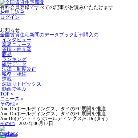
有料会員登録ですべての記事がお読みいただけます
お申し込み
ログイン
お知らせ
全国賃貸住宅新聞のデータブック新刊購入の...
インタビュー
業界ニュース
管理・仲介業
商品
ランキング
統計データ
法律・制度改正
税務・相続
連載
深掘りトピックス
動画で学ぶ
TOP
＞
ニュース
＞
その他
＞
And Doホールディングス、タイのFC展開を推進
And Doホールディングス、タイのFC展開を推進
AndDo(アンドドゥ)ホールディングス,H‐Do(タイ)
その他
|
2023年06月17日