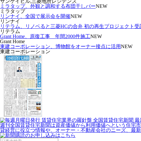
サンケイビル,三菱地所レジデンス
ミラタップ、外観と調和する布団干しバー
NEW
ミラタップ
リンナイ、全国で展示会を開催
NEW
リンナイ
リテラム、リノベると三菱HCの合弁 初の再生プロジェクト受
リテラム
Grant Home、原復工事 年間2000件施工
NEW
Grant Home
東建コーポレーション、博物館をオーナー接点に活用
NEW
東建コーポレーション
週刊全国賃貸住宅新聞は資産価値から利用価値へという住宅市
貸経営に役立つ情報や、オーナー・不動産会社のニーズ、最新