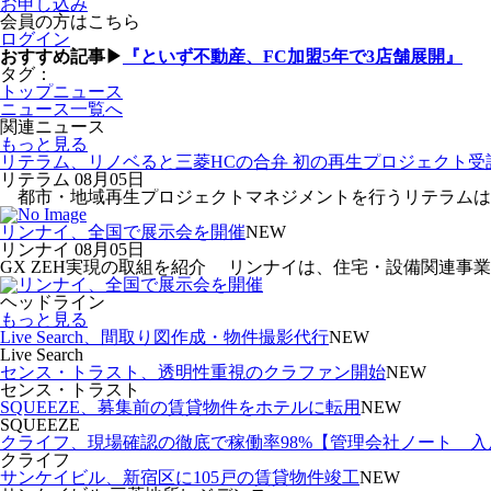
お申し込み
会員の方はこちら
ログイン
おすすめ記事▶
『といず不動産、FC加盟5年で3店舗展開』
タグ：
トップニュース
ニュース一覧へ
関連ニュース
もっと見る
リテラム、リノベると三菱HCの合弁 初の再生プロジェクト受
リテラム
08月05日
都市・地域再生プロジェクトマネジメントを行うリテラムは、再
リンナイ、全国で展示会を開催
NEW
リンナイ
08月05日
GX ZEH実現の取組を紹介 リンナイは、住宅・設備関連事業
ヘッドライン
もっと見る
Live Search、間取り図作成・物件撮影代行
NEW
Live Search
センス・トラスト、透明性重視のクラファン開始
NEW
センス・トラスト
SQUEEZE、募集前の賃貸物件をホテルに転用
NEW
SQUEEZE
クライフ、現場確認の徹底で稼働率98%【管理会社ノート 
クライフ
サンケイビル、新宿区に105戸の賃貸物件竣工
NEW