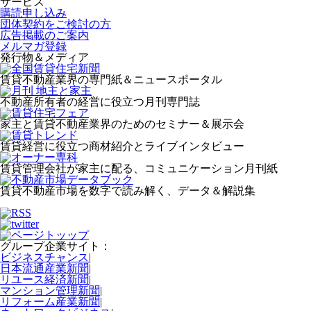
サービス
購読申し込み
団体契約をご検討の方
広告掲載のご案内
メルマガ登録
発行物＆メディア
賃貸不動産業界の専門紙＆ニュースポータル
不動産所有者の経営に役立つ月刊専門誌
家主と賃貸不動産業界のためのセミナー＆展示会
賃貸経営に役立つ商材紹介とライブインタビュー
賃貸管理会社が家主に配る、コミュニケーション月刊紙
賃貸不動産市場を数字で読み解く、データ＆解説集
グループ企業サイト：
ビジネスチャンス
|
日本流通産業新聞
|
リユース経済新聞
|
マンション管理新聞
|
リフォーム産業新聞
|