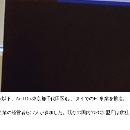
以下、And Do:東京都千代田区)は、タイでのFC事業を推進。
業の経営者ら57人が参加した。既存の国内のFC加盟店は数社