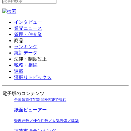
インタビュー
業界ニュース
管理・仲介業
商品
ランキング
統計データ
法律・制度改正
税務・相続
連載
深掘りトピックス
電子版のコンテンツ
全国賃貸住宅新聞をPDFで読む
紙面ビューアー
管理戸数／仲介件数／人気設備／建築
賃貸市場ランキング