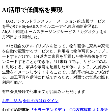
AI活用で低価格を実現
DX(デジタルトランスフォーメーション)化支援サービス
を手がけるStyleAI(スタイルエーアイ:東京都新宿区)は、
AI(人工知能)ホームステージングサービス「カグオク」を4
月25日より開始した。
AIと独自のアルゴリズムを使って、物件画像に家具や家電
を自動で配置するサービスだ。利用者は物件写真をアップロ
ードするだけで、1分以内に家具を配置した物件画像をダウ
ンロードすることができる。5月末時点では、リビングのみ
に対応する。家具や家電を配置した画像によって、入居後の
生活をイメージしやすくすることで、成約率の向上につなげ
る。加工写真を瞬時に作成できるため、対面での営業の際も
利用可能だ。
有料会員登録で記事全文がお読みいただけます
お申し込み
会員の方はログイン
おすすめ記事▶
『カラーアンドデコ、CG内観写真 より身近