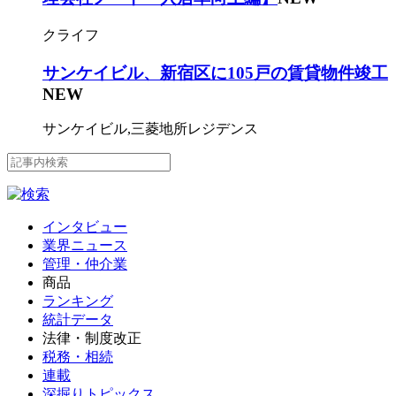
クライフ
サンケイビル、新宿区に105戸の賃貸物件竣工
NEW
サンケイビル,三菱地所レジデンス
インタビュー
業界ニュース
管理・仲介業
商品
ランキング
統計データ
法律・制度改正
税務・相続
連載
深掘りトピックス