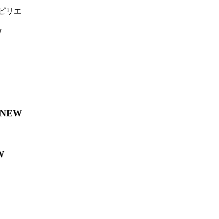
ピリエ
W
NEW
W