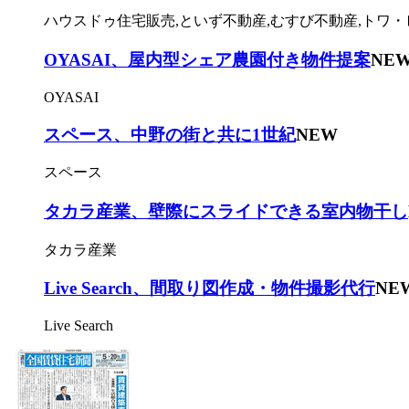
ハウスドゥ住宅販売,といず不動産,むすび不動産,トワ・
OYASAI、屋内型シェア農園付き物件提案
NE
OYASAI
スペース、中野の街と共に1世紀
NEW
スペース
タカラ産業、壁際にスライドできる室内物干し
タカラ産業
Live Search、間取り図作成・物件撮影代行
NE
Live Search