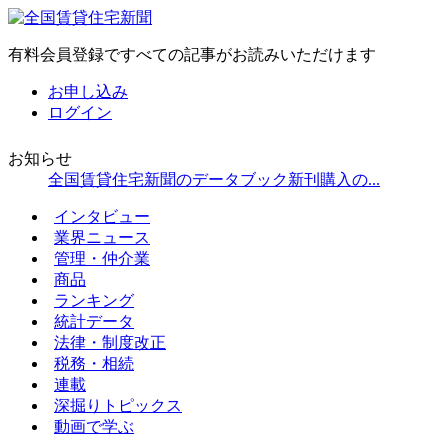
有料会員登録ですべての記事がお読みいただけます
お申し込み
ログイン
お知らせ
全国賃貸住宅新聞のデータブック新刊購入の...
インタビュー
業界ニュース
管理・仲介業
商品
ランキング
統計データ
法律・制度改正
税務・相続
連載
深掘りトピックス
動画で学ぶ