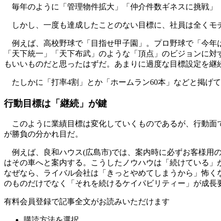
毎年のように「管理物件拡大」「仲介件数ギネスに挑戦」「
しかし、一度も達成したことのない目標に、社員は全くモチ
例えば、高校野球で「目指せ甲子園」。プロ野球で「今年は
「天下統一」「天下布武」のような「頂点」のビジョンに対
もいいものだと思ったはずだ。あまりに過度な目標設定を継
たしかに「打率4割」とか「ホームラン60本」などと掲げ
行動目標は「継続」が鍵
このように業績目標は変化していくものであるが、行動面で
が勝負の分かれ目だ。
例えば、良和ハウス(広島市)では、案内時に必ずお客様用
はその車へと案内する。こうしたノウハウは「続けている」
なぜなら、ライバル会社は「きっとやめてしまうから」怖く
のものだけでなく「それを続けるケイパビリティー」が成長
有料会員登録で記事全文がお読みいただけます
購読方法を選択