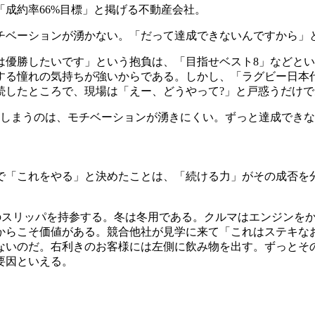
成約率66%目標」と掲げる不動産会社。
ベーションが湧かない。「だって達成できないんですから」
優勝したいです」という抱負は、「目指せベスト8」などとい
する憧れの気持ちが強いからである。しかし、「ラグビー日本
続したところで、現場は「えー、どうやって?」と戸惑うだけで
てしまうのは、モチベーションが湧きにくい。ずっと達成でき
「これをやる」と決めたことは、「続ける力」がその成否を
のスリッパを持参する。冬は冬用である。クルマはエンジンを
からこそ価値がある。競合他社が見学に来て「これはステキな
ないのだ。右利きのお客様には左側に飲み物を出す。ずっとそ
要因といえる。