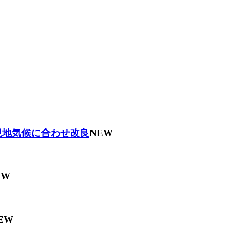
現地気候に合わせ改良
NEW
EW
EW