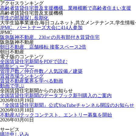
アクセスランキング
高齢者賃貸住宅普及支援機構、業種横断で高齢者住まい支援
高齢者賃貸住宅普及支援機構
学生の部屋探し長期化
大学生協事業連合,毎日コムネット,共立メンテナンス,学生情
JPMC、パートナーズ大会に414人参加
JPMC
阪急阪神不動産、230㎡の共有部付き賃貸住宅
阪急阪神不動産
朝日不動産、店舗移転 接客スペース2倍
朝日不動産
電子版のコンテンツ
全国賃貸住宅新聞をPDFで読む
紙面ビューアー
管理戸数／仲介件数／人気設備／建築
賃貸市場ランキング
賃貸不動産業界を学べる動画
動画で学ぶ
全国賃貸住宅新聞からのお知らせ
全国賃貸住宅新聞のデータブック新刊購入のご案内
2026年03月19日
『全国賃貸住宅新聞』公式YouTubeチャンネル開設のお知らせ
2026年03月18日
不動産AIテックコンテスト、エントリー募集を開始
2026年03月01日
サービス
購読申し込み