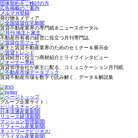
団体契約をご検討の方
広告掲載のご案内
メルマガ登録
発行物＆メディア
賃貸不動産業界の専門紙＆ニュースポータル
不動産所有者の経営に役立つ月刊専門誌
家主と賃貸不動産業界のためのセミナー＆展示会
賃貸経営に役立つ商材紹介とライブインタビュー
賃貸管理会社が家主に配る、コミュニケーション月刊紙
賃貸不動産市場を数字で読み解く、データ＆解説集
グループ企業サイト：
ビジネスチャンス
|
日本流通産業新聞
|
リユース経済新聞
|
マンション管理新聞
|
リフォーム産業新聞
|
ネットワークビジネス
|
ブライダル産業新聞
|