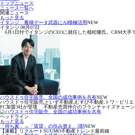
トップニュース
ニュース一覧へ
関連ニュース
もっと見る
イタンジ、蓄積データ武器にAI積極活用
NEW
イタンジ
08月07日
6月1日付でイタンジのCEOに就任した植松隆氏。CRM大手で
ハウスドゥ住宅販売、全国の成功事例を共有
NEW
ハウスドゥ住宅販売,といず不動産,むすび不動産,トワ・ピリエ
FC加盟3社が登壇 不動産売買仲介のフランチャイズチェーン(F
ヘッドライン
もっと見る
「持ち家」→「賃貸」の住み替え、3割
NEW
【連載】リクルートSUUMO不動産トレンド最前線