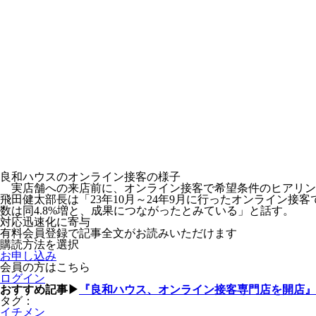
良和ハウスのオンライン接客の様子
実店舗への来店前に、オンライン接客で希望条件のヒアリン
飛田健太部長は「23年10月～24年9月に行ったオンライン
数は同4.8%増と、成果につながったとみている」と話す。
対応迅速化に寄与
有料会員登録で記事全文がお読みいただけます
購読方法を選択
お申し込み
会員の方はこちら
ログイン
おすすめ記事▶
『良和ハウス、オンライン接客専門店を開店』
タグ：
イチメン