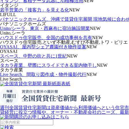
イタンジ、蓄積データ武器にAI積極活用
NEW
イタンジ
若手営業の「接客力」を見える化
NEW
LIFULL
パナソニックホームズ、沖縄で賃貸住宅展開 現地気候に合わ
パナソニックホームズ
Unito/シーラ、東京・西麻布に宿泊施設開業
NEW
Unito,シーラ
ハウスドゥ住宅販売、全国の成功事例を共有
NEW
ハウスドゥ住宅販売,といず不動産,むすび不動産,トワ・ピリエ
OYASAI、屋内型シェア農園付き物件提案
NEW
OYASAI
スペース、中野の街と共に1世紀
NEW
スペース
タカラ産業、壁際にスライドできる室内物干し
NEW
タカラ産業
Live Search、間取り図作成・物件撮影代行
NEW
Live Search
週刊全国賃貸住宅新聞は資産価値から利用価値へという住宅市
貸経営に役立つ情報や、オーナー・不動産会社のニーズ、最新