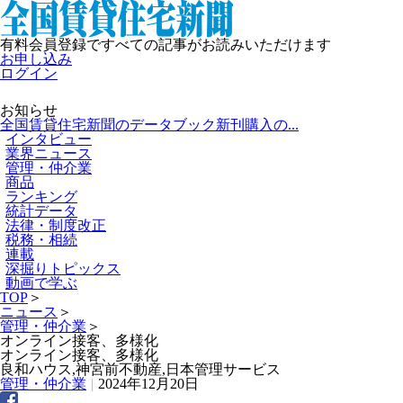
有料会員登録ですべての記事がお読みいただけます
お申し込み
ログイン
お知らせ
全国賃貸住宅新聞のデータブック新刊購入の...
インタビュー
業界ニュース
管理・仲介業
商品
ランキング
統計データ
法律・制度改正
税務・相続
連載
深掘りトピックス
動画で学ぶ
TOP
＞
ニュース
＞
管理・仲介業
＞
オンライン接客、多様化
オンライン接客、多様化
良和ハウス,神宮前不動産,日本管理サービス
管理・仲介業
|
2024年12月20日