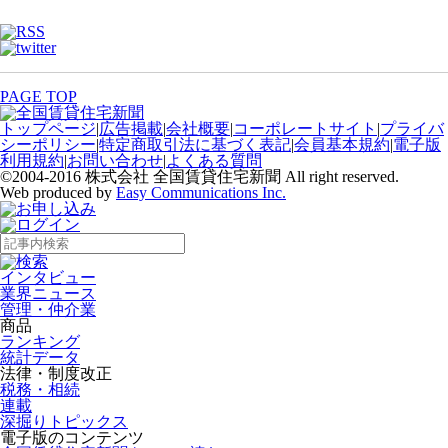
PAGE TOP
トップページ
|
広告掲載
|
会社概要
|
コーポレートサイト
|
プライバ
シーポリシー
|
特定商取引法に基づく表記
|
会員基本規約
|
電子版
利用規約
|
お問い合わせ
|
よくある質問
©2004-2016 株式会社 全国賃貸住宅新聞 All right reserved.
Web produced by
Easy Communications Inc.
インタビュー
業界ニュース
管理・仲介業
商品
ランキング
統計データ
法律・制度改正
税務・相続
連載
深掘りトピックス
電子版のコンテンツ