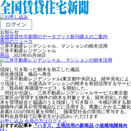
お知らせ
全国賃貸住宅新聞のデータブック新刊購入のご案内
商品のニュース
三井不動産レジデンシャル、マンションの樹木活用
三井不動産レジデンシャル
商品
|
2025年05月08日
1
伐採し引き取った樹木を加工した備品
劣化後伐採、備品へ再生
三井不動産レジデンシャル(東京都中央区)は、経年劣化によ
り伐採した、分譲済みマンションの樹木を有効活用するサービ
ス「既存樹 再循環サービス」を開始した。
同社が分譲し、三井不動産レジデンシャルサービス(東京都
江東区)が管理する物件の樹木を対象とする。経年劣化した樹
木を管理組合と協議のうえ伐採して引き取り、今後計画する新
築物件の家具や管理備品などに活用する。廃棄にかかる二酸化
炭素(CO2)の排出量を抑制し、循環型社会の実現に寄与する。
有料会員登録で記事全文がお読みいただけます
お申し込み
会員の方はログイン
おすすめ記事▶
『ハタス、土地活用の新商品 小規模地開発向
け』