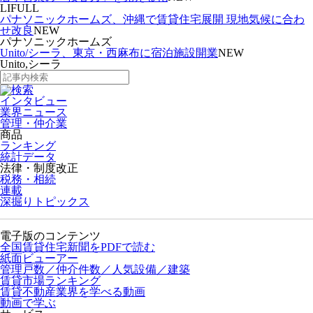
LIFULL
パナソニックホームズ、沖縄で賃貸住宅展開 現地気候に合わ
せ改良
NEW
パナソニックホームズ
Unito/シーラ、東京・西麻布に宿泊施設開業
NEW
Unito,シーラ
インタビュー
業界ニュース
管理・仲介業
商品
ランキング
統計データ
法律・制度改正
税務・相続
連載
深掘りトピックス
電子版のコンテンツ
全国賃貸住宅新聞をPDFで読む
紙面ビューアー
管理戸数／仲介件数／人気設備／建築
賃貸市場ランキング
賃貸不動産業界を学べる動画
動画で学ぶ