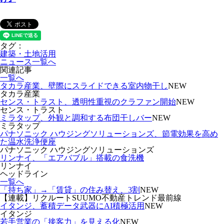
タグ：
建築・土地活用
ニュース一覧へ
関連記事
一覧へ
タカラ産業、壁際にスライドできる室内物干し
NEW
タカラ産業
センス・トラスト、透明性重視のクラファン開始
NEW
センス・トラスト
ミラタップ、外観と調和する布団干しバー
NEW
ミラタップ
パナソニック ハウジングソリューションズ、節電効果を高め
た温水洗浄便座
パナソニック ハウジングソリューションズ
リンナイ、「エアバブル」搭載の食洗機
リンナイ
ヘッドライン
一覧へ
「持ち家」→「賃貸」の住み替え、3割
NEW
【連載】リクルートSUUMO不動産トレンド最前線
イタンジ、蓄積データ武器にAI積極活用
NEW
イタンジ
若手営業の「接客力」を見える化
NEW