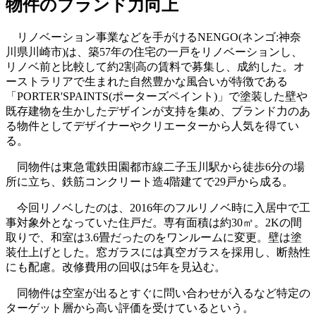
物件のブランド力向上
リノベーション事業などを手がけるNENGO(ネンゴ:神奈
川県川崎市)は、築57年の住宅の一戸をリノベーションし、
リノベ前と比較して約2割高の賃料で募集し、成約した。オ
ーストラリアで生まれた自然豊かな風合いが特徴である
「PORTER'SPAINTS(ポーターズペイント)」で塗装した壁や
既存建物を生かしたデザインが支持を集め、ブランド力のあ
る物件としてデザイナーやクリエーターから人気を得てい
る。
同物件は東急電鉄田園都市線二子玉川駅から徒歩6分の場
所に立ち、鉄筋コンクリート造4階建てで29戸から成る。
今回リノベしたのは、2016年のフルリノベ時に入居中で工
事対象外となっていた住戸だ。専有面積は約30㎡。2Kの間
取りで、和室は3.6畳だったのをワンルームに変更。壁は塗
装仕上げとした。窓ガラスには真空ガラスを採用し、断熱性
にも配慮。改修費用の回収は5年を見込む。
同物件は空室が出るとすぐに問い合わせが入るなど特定の
ターゲット層から高い評価を受けているという。