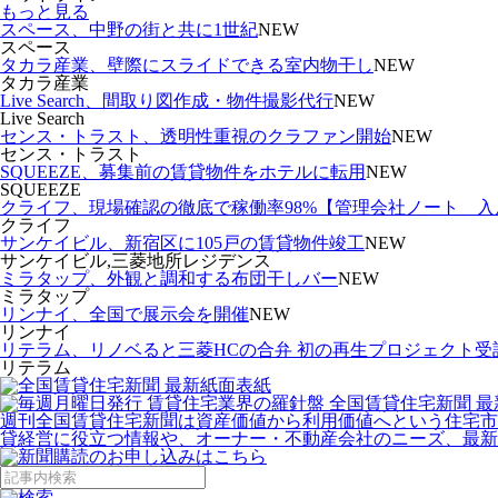
もっと見る
スペース、中野の街と共に1世紀
NEW
スペース
タカラ産業、壁際にスライドできる室内物干し
NEW
タカラ産業
Live Search、間取り図作成・物件撮影代行
NEW
Live Search
センス・トラスト、透明性重視のクラファン開始
NEW
センス・トラスト
SQUEEZE、募集前の賃貸物件をホテルに転用
NEW
SQUEEZE
クライフ、現場確認の徹底で稼働率98%【管理会社ノート 
クライフ
サンケイビル、新宿区に105戸の賃貸物件竣工
NEW
サンケイビル,三菱地所レジデンス
ミラタップ、外観と調和する布団干しバー
NEW
ミラタップ
リンナイ、全国で展示会を開催
NEW
リンナイ
リテラム、リノベると三菱HCの合弁 初の再生プロジェクト受
リテラム
週刊全国賃貸住宅新聞は資産価値から利用価値へという住宅市
貸経営に役立つ情報や、オーナー・不動産会社のニーズ、最新