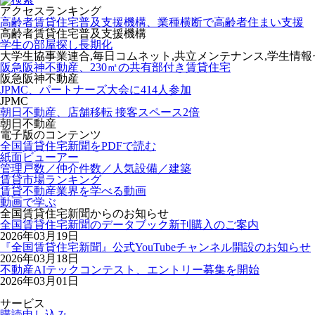
アクセスランキング
高齢者賃貸住宅普及支援機構、業種横断で高齢者住まい支援
高齢者賃貸住宅普及支援機構
学生の部屋探し長期化
大学生協事業連合,毎日コムネット,共立メンテナンス,学生情
阪急阪神不動産、230㎡の共有部付き賃貸住宅
阪急阪神不動産
JPMC、パートナーズ大会に414人参加
JPMC
朝日不動産、店舗移転 接客スペース2倍
朝日不動産
電子版のコンテンツ
全国賃貸住宅新聞をPDFで読む
紙面ビューアー
管理戸数／仲介件数／人気設備／建築
賃貸市場ランキング
賃貸不動産業界を学べる動画
動画で学ぶ
全国賃貸住宅新聞からのお知らせ
全国賃貸住宅新聞のデータブック新刊購入のご案内
2026年03月19日
『全国賃貸住宅新聞』公式YouTubeチャンネル開設のお知らせ
2026年03月18日
不動産AIテックコンテスト、エントリー募集を開始
2026年03月01日
サービス
購読申し込み