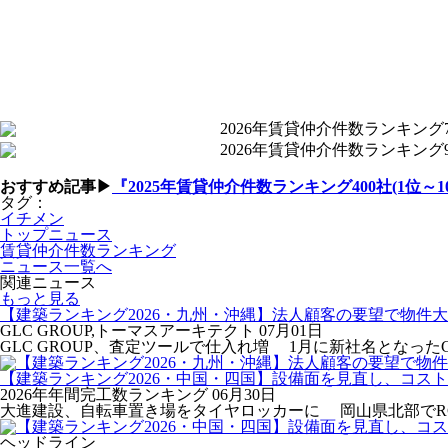
おすすめ記事▶
『2025年賃貸仲介件数ランキング400社(1位～1
タグ：
イチメン
トップニュース
賃貸仲介件数ランキング
ニュース一覧へ
関連ニュース
もっと見る
【建築ランキング2026・九州・沖縄】法人顧客の要望で物件
GLC GROUP,トーマスアーキテクト
07月01日
GLC GROUP、査定ツールで仕入れ増 1月に新社名となったGLC G
【建築ランキング2026・中国・四国】設備面を見直し、コス
2026年年間完工数ランキング
06月30日
大進建設、自転車置き場をタイヤロッカーに 岡山県北部でRC造
ヘッドライン