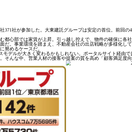
社371社が参加した。大東建託グループは安定の首位。前回の
。
む都心部では家賃が上昇。引っ越し控えで、物件の確保に各社
面だ。事業環境を踏まえ、不動産会社の出店戦略が多様化して
に努めるケースだ。
ネスモデルが大きく変わるかもしれない。ポータルサイト経由で
る。そんな中、営業人材の接客や提案の質を高め「顧客満足度