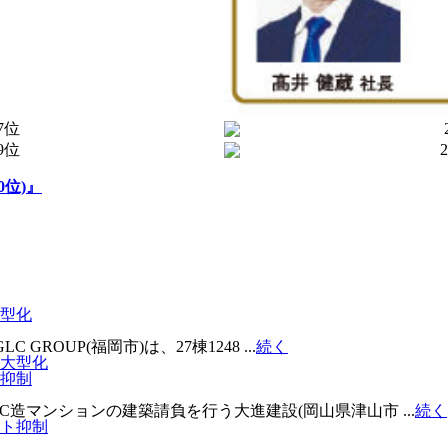
0位)』
大型化
ROUP(福岡市)は、27棟1248 ...
続く
ト抑制
マンションの建築請負を行う大進建設(岡山県津山市 ...
続く