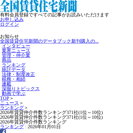
有料会員登録ですべての記事がお読みいただけます
お申し込み
ログイン
お知らせ
全国賃貸住宅新聞のデータブック新刊購入の...
インタビュー
業界ニュース
管理・仲介業
商品
ランキング
統計データ
法律・制度改正
税務・相続
連載
深掘りトピックス
動画で学ぶ
TOP
＞
ニュース
＞
ランキング
＞
2026年賃貸仲介件数ランキング371社(1位～10位)
2026年賃貸仲介件数ランキング371社(1位～10位)
2026年賃貸仲介件数ランキング
ランキング
|
2026年01月01日