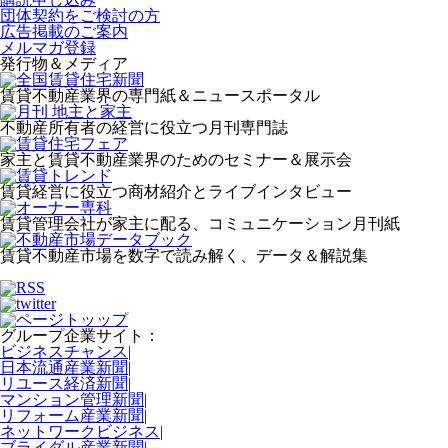
団体契約をご検討の方
広告掲載のご案内
メルマガ登録
発行物＆メディア
賃貸不動産業界の専門紙＆ニュースポータル
不動産所有者の経営に役立つ月刊専門誌
家主と賃貸不動産業界のためのセミナー＆展示会
賃貸経営に役立つ商材紹介とライブインタビュー
賃貸管理会社が家主に配る、コミュニケーション月刊紙
賃貸不動産市場を数字で読み解く、データ＆解説集
グループ企業サイト：
ビジネスチャンス
|
日本流通産業新聞
|
リユース経済新聞
|
マンション管理新聞
|
リフォーム産業新聞
|
ネットワークビジネス
|
ブライダル産業新聞
|