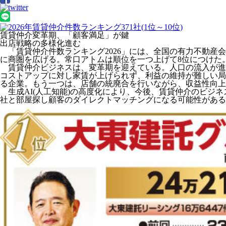
賃貸仲介変革期、「顧客満足」が鍵
出店戦略の多様化進む
「賃貸仲介件数ランキング2026」には、全国の有力不動産会
に商圏を広げる。常口アトムは順位を一つ上げて8位につけた
賃貸仲介ビジネスは、変革期を迎えている。人口の流入が進
コストアップに対し家賃が上げられず、利益の維持が難しい局
る企業。もう一つは、店舗の統廃合を行いながら、収益性向上
生成AI(人工知能)の高度化により、今後、賃貸仲介のビジ
社と部屋探し顧客のダイレクトマッチングになる可能性があ