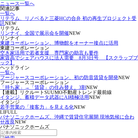
ニュース一覧へ
関連記事
一覧へ
リテラム、リノベると三菱HCの合弁 初の再生プロジェクト受
託
NEW
リテラム
リンナイ、全国で展示会を開催
NEW
リンナイ
東建コーポレーション、博物館をオーナー接点に活用
東建コーポレーション
空き家活用で若者支援 専門家の助言も要件
家賃高でシェアハウスに法人需要 8月3日号 【スクラップブ
ック】
ヘッドライン
一覧へ
フージャースコーポレーション、初の防音賃貸を開発
NEW
フージャースコーポレーション
「持ち家」→「賃貸」の住み替え、3割
NEW
【連載】リクルートSUUMO不動産トレンド最前線
イタンジ、蓄積データ武器にAI積極活用
NEW
イタンジ
若手営業の「接客力」を見える化
NEW
LIFULL
パナソニックホームズ、沖縄で賃貸住宅展開 現地気候に合わ
せ改良
NEW
パナソニックホームズ