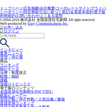
トップページ
|
広告掲載
|
会社概要
|
コーポレートサイト
|
プライバ
シーポリシー
|
特定商取引法に基づく表記
|
会員基本規約
|
電子版
利用規約
|
お問い合わせ
|
よくある質問
©2004-2016 株式会社 全国賃貸住宅新聞 All right reserved.
Web produced by
Easy Communications Inc.
インタビュー
業界ニュース
管理・仲介業
商品
ランキング
統計データ
法律・制度改正
税務・相続
連載
深掘りトピックス
電子版のコンテンツ
全国賃貸住宅新聞をPDFで読む
紙面ビューアー
管理戸数／仲介件数／人気設備／建築
賃貸市場ランキング
賃貸不動産業界を学べる動画