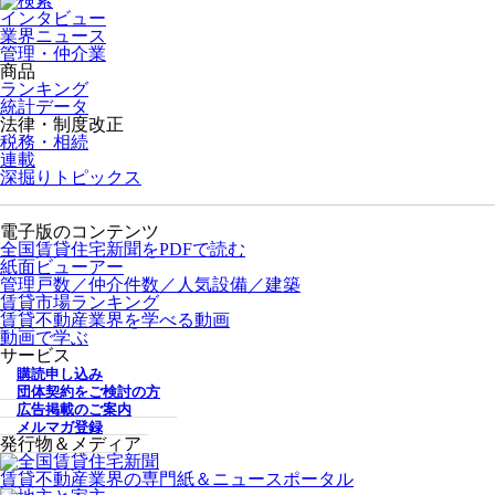
インタビュー
業界ニュース
管理・仲介業
商品
ランキング
統計データ
法律・制度改正
税務・相続
連載
深掘りトピックス
電子版のコンテンツ
全国賃貸住宅新聞をPDFで読む
紙面ビューアー
管理戸数／仲介件数／人気設備／建築
賃貸市場ランキング
賃貸不動産業界を学べる動画
動画で学ぶ
サービス
購読申し込み
団体契約をご検討の方
広告掲載のご案内
メルマガ登録
発行物＆メディア
賃貸不動産業界の専門紙＆ニュースポータル