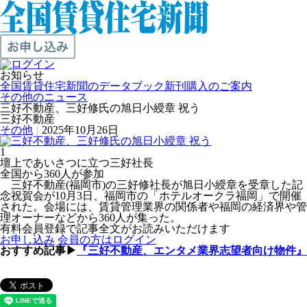
お知らせ
全国賃貸住宅新聞のデータブック新刊購入のご案内
その他のニュース
三好不動産、三好修氏の旭日小綬章 祝う
三好不動産
その他
|
2025年10月26日
1
壇上であいさつに立つ三好社長
全国から360人が参加
三好不動産(福岡市)の三好修社長が旭日小綬章を受章した記
念祝賀会が10月3日、福岡市の「ホテルオークラ福岡」で開催
された。会場には、賃貸管理業界の関係者や福岡の経済界や管
理オーナーなどから360人が集った。
有料会員登録で記事全文がお読みいただけます
お申し込み
会員の方はログイン
おすすめ記事▶
『三好不動産、エンタメ業界志望者向け物件』