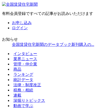
有料会員登録ですべての記事がお読みいただけます
お申し込み
ログイン
お知らせ
全国賃貸住宅新聞のデータブック新刊購入の...
インタビュー
業界ニュース
管理・仲介業
商品
ランキング
統計データ
法律・制度改正
税務・相続
連載
深掘りトピックス
動画で学ぶ