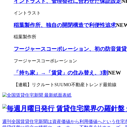
イントラスト、管理会社に合わせた保証設定
N
イントラスト
稲葉製作所、独自の開閉構造で利便性追求
NE
稲葉製作所
フージャースコーポレーション、初の防音賃貸
フージャースコーポレーション
「持ち家」→「賃貸」の住み替え、3割
NEW
【連載】リクルートSUUMO不動産トレンド最前線
週刊全国賃貸住宅新聞は資産価値から利用価値へという住宅市