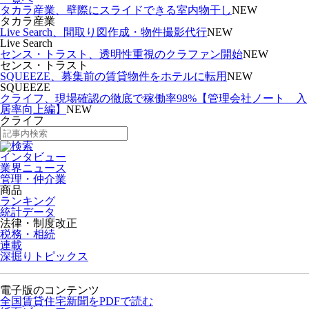
タカラ産業、壁際にスライドできる室内物干し
NEW
タカラ産業
Live Search、間取り図作成・物件撮影代行
NEW
Live Search
センス・トラスト、透明性重視のクラファン開始
NEW
センス・トラスト
SQUEEZE、募集前の賃貸物件をホテルに転用
NEW
SQUEEZE
クライフ、現場確認の徹底で稼働率98%【管理会社ノート 入
居率向上編】
NEW
クライフ
インタビュー
業界ニュース
管理・仲介業
商品
ランキング
統計データ
法律・制度改正
税務・相続
連載
深掘りトピックス
電子版のコンテンツ
全国賃貸住宅新聞をPDFで読む