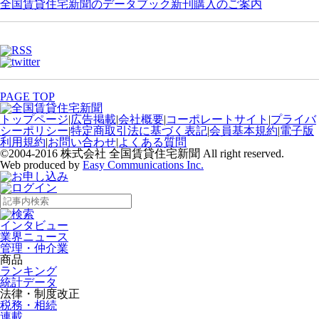
全国賃貸住宅新聞のデータブック新刊購入のご案内
PAGE TOP
トップページ
|
広告掲載
|
会社概要
|
コーポレートサイト
|
プライバ
シーポリシー
|
特定商取引法に基づく表記
|
会員基本規約
|
電子版
利用規約
|
お問い合わせ
|
よくある質問
©2004-2016 株式会社 全国賃貸住宅新聞 All right reserved.
Web produced by
Easy Communications Inc.
インタビュー
業界ニュース
管理・仲介業
商品
ランキング
統計データ
法律・制度改正
税務・相続
連載