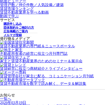
紙面ビューアー
管理戸数／仲介件数／人気設備／建築
賃貸市場ランキング
賃貸不動産業界を学べる動画
動画で学ぶ
サービス
購読申し込み
団体契約をご検討の方
広告掲載のご案内
メルマガ登録
発行物＆メディア
賃貸不動産業界の専門紙＆ニュースポータル
不動産所有者の経営に役立つ月刊専門誌
家主と賃貸不動産業界のためのセミナー＆展示会
賃貸経営に役立つ商材紹介とライブインタビュー
賃貸管理会社が家主に配る、コミュニケーション月刊紙
賃貸不動産市場を数字で読み解く、データ＆解説集
お知らせ
一覧へ
2026年03月19日