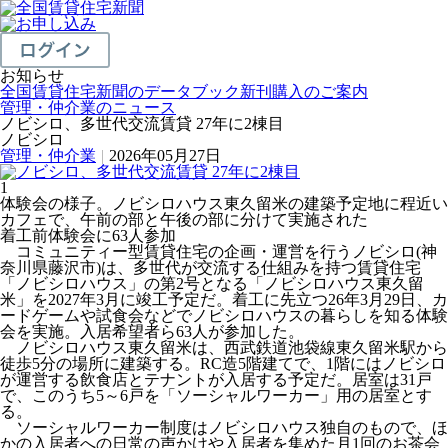
お知らせ
全国賃貸住宅新聞のデータブック新刊購入のご案内
管理・仲介業のニュース
ノビシロ、多世代交流賃貸 27年に2棟目
ノビシロ
管理・仲介業
|
2026年05月27日
1
体験会の様子。ノビシロハウス東久留米の建築予定地に程近い
カフェで、午前の部と午後の部に分けて実施された
着工前体験会に63人参加
コミュニティー型賃貸住宅の企画・運営を行うノビシロ(神
奈川県藤沢市)は、多世代が交流する仕組みを持つ賃貸住宅
「ノビシロハウス」の第2号となる「ノビシロハウス東久留
米」を2027年3月に竣工予定だ。着工に先立つ26年3月29日、カ
ードゲームや試食会などでノビシロハウスの暮らしを知る体験
会を実施。入居希望者ら63人が参加した。
ノビシロハウス東久留米は、西武鉄道池袋線東久留米駅から
徒歩5分の場所に建築する。RC造5階建てで、1階にはノビシロ
が運営する飲食店とテナントが入居する予定だ。居室は31戸
で、このうち5～6戸を「ソーシャルワーカー」用の居室とす
る。
ソーシャルワーカー制度はノビシロハウス独自のもので、ほ
かの入居者への日常の声かけや入居者を集めた月1回のお茶会