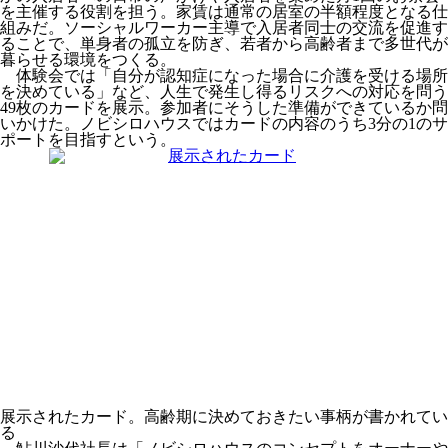
を主催する役割を担う。家賃は通常の居室の半額程度となる仕
組みだ。ソーシャルワーカー主導で入居者同士の交流を促進す
ることで、単身者の孤立を防ぎ、若者から高齢者まで多世代が
暮らせる環境をつくる。
体験会では「自分が認知症になった場合に介護を受ける場所
を決めている」など、人生で発生し得るリスクへの対応を問う
49枚のカードを展示。参加者にそうした準備ができているか問
いかけた。ノビシロハウスではカードの内容のうち3分の1のサ
ポートを目指すという。
展示されたカード。高齢期に決めておきたい事柄が書かれてい
る