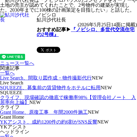
鮎川沙代社長は「ノビシロハウスのコンセプトをオーナーや
土地の売主が認めてくれたことで、2号物件の建築が実現し
た。2030年までに100棟の計画策定を目指したい」と話した。
ノビシロ
鮎川沙代社長
(2026年5月25日14面に掲載)
おすすめ記事▶
『ノビシロ、多世代交流住宅
の2号棟』
ニュース一覧へ
関連記事
一覧へ
Live Search、間取り図作成・物件撮影代行
NEW
Live Search
SQUEEZE、募集前の賃貸物件をホテルに転用
NEW
SQUEEZE
クライフ、現場確認の徹底で稼働率98%【管理会社ノート 入
居率向上編】
NEW
クライフ
Grant Home、原復工事 年間2000件施工
NEW
Grant Home
YKアシスト、成約1200件の約6割がSNS反響
NEW
YKアシスト
ヘッドライン
一覧へ