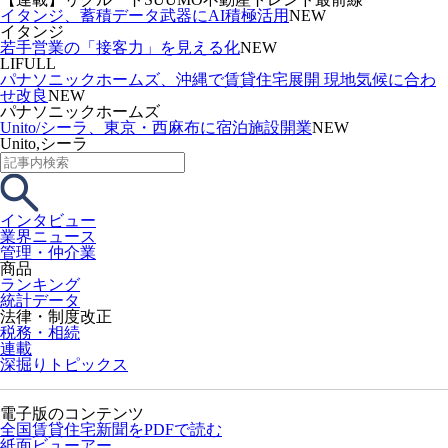
イタンジ、蓄積データ武器にAI積極活用
NEW
イタンジ
若手営業の「接客力」を見える化
NEW
LIFULL
パナソニックホームズ、沖縄で賃貸住宅展開 現地気候に合わ
せ改良
NEW
パナソニックホームズ
Unito/シーラ、東京・西麻布に宿泊施設開業
NEW
Unito,シーラ
インタビュー
業界ニュース
管理・仲介業
商品
ランキング
統計データ
法律・制度改正
税務・相続
連載
深掘りトピックス
電子版のコンテンツ
全国賃貸住宅新聞をPDFで読む
紙面ビューアー