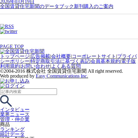
2026年03月19日
全国賃貸住宅新聞のデータブック新刊購入のご案内
PAGE TOP
トップページ
|
広告掲載
|
会社概要
|
コーポレートサイト
|
プライバ
シーポリシー
|
特定商取引法に基づく表記
|
会員基本規約
|
電子版
利用規約
|
お問い合わせ
|
よくある質問
©2004-2016 株式会社 全国賃貸住宅新聞 All right reserved.
Web produced by
Easy Communications Inc.
インタビュー
業界ニュース
管理・仲介業
商品
ランキング
統計データ