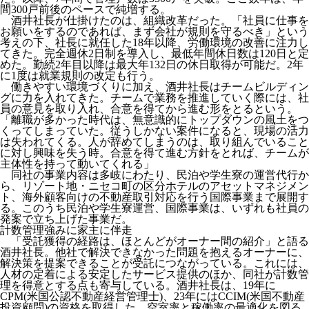
間300戸前後のペースで純増する。
酒井社長が仕掛けたのは、組織改革だった。「社員に仕事を
お願いをするのであれば、まず会社が規則を守るべき」という
考えの下、社長に就任した18年以降、労働環境の改善に注力し
てきた。完全週休2日制を導入し、最低年間休日数は120日と定
めた。勤続2年目以降は最大年132日の休日取得が可能だ。2年
に1度は就業規則の改定も行う。
働きやすい環境づくりに加え、酒井社長はチームビルディン
グに力を入れてきた。チームで業務を推進していく際には、社
員の意見を取り入れ、合意を得てから進む形をとるという。
「離職が多かった時代は、無意識的にトップダウンの風土をつ
くってしまっていた。従うしかない案件になると、現場の活力
は失われてくる。人が辞めてしまうのは、取り組んでいること
に対し興味を失う時。合意を得て進む方針をとれば、チームが
主体性を持って動いてくれる」
同社の事業内容は多岐にわたり、民泊や学生寮の運営代行か
ら、リゾート地・ニセコ町の区分ホテルのアセットマネジメン
ト、海外顧客向けの不動産取引対応を行う国際事業まで展開す
る。このうち民泊や学生寮運営、国際事業は、いずれも社員の
発案で立ち上げた事業だ。
計数管理強みに家主に伴走
「受託獲得の経路は、ほとんどがオーナー間の紹介」と語る
酒井社長。他社で解決できなかった問題を抱えるオーナーに、
解決策を提案できることが受託につながっている。これには、
人材の定着による安定したサービス提供のほか、同社が計数管
理を得意とする点も寄与している。酒井社長は、19年に
CPM(米国公認不動産経営管理士)、23年にはCCIM(米国不動産
投資顧問)の資格を取得した。空室率と稼働率の最適化を図る