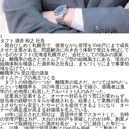
1
タフト 酒井 和之 社長
競合ひしめく札幌市で、後発ながら管理を3500戸にまで成長
させた企業がある。問題解決に向き合う体制で受託を伸ばして
いるのがタフト(北海道札幌市)だ。会社としての強みの源泉
は、離職率の低さとボトムアップ型の組織風土にある。現在の
組織体制を構築した酒井和之社長は、まちづくりにまで事業領
域を広げていく。
離職率2% 受託増の源泉
ボトムアップの風土つくる
タフトの特徴の一つが、離職率の低さだ。かつては40%だっ
たという離職率を、2025年度には2.8%まで縮小。退職者は進
学のため他県に転居したアルバイト1人のみだった。
従業員が定着すると、オーナー対応を行う窓口が変わらず、
担当者の経験やスキルが蓄積される。結果として業務の質を向
上させながら安定したサービスを提供できるようになり、オー
ナーの満足度が高まる好循環を生んでいる。
10年に設立された同社は、賃貸仲介業でスタートした。当時
の管理戸数は39戸。大台の1000戸を突破したのが18年。創業メ
ンバーで取締役だった酒井社長が、トップに就任した年だっ
た。以降、7年間で管理戸数は3500戸を突破。ここ数年は、年