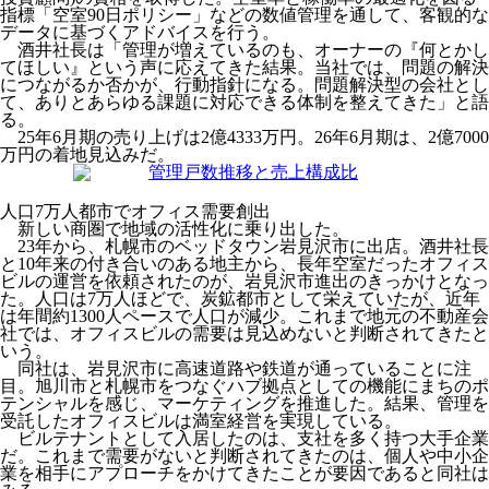
指標「空室90日ポリシー」などの数値管理を通して、客観的な
データに基づくアドバイスを行う。
酒井社長は「管理が増えているのも、オーナーの『何とかし
てほしい』という声に応えてきた結果。当社では、問題の解決
につながるか否かが、行動指針になる。問題解決型の会社とし
て、ありとあらゆる課題に対応できる体制を整えてきた」と語
る。
25年6月期の売り上げは2億4333万円。26年6月期は、2億7000
万円の着地見込みだ。
人口7万人都市でオフィス需要創出
新しい商圏で地域の活性化に乗り出した。
23年から、札幌市のベッドタウン岩見沢市に出店。酒井社長
と10年来の付き合いのある地主から、長年空室だったオフィス
ビルの運営を依頼されたのが、岩見沢市進出のきっかけとなっ
た。人口は7万人ほどで、炭鉱都市として栄えていたが、近年
は年間約1300人ペースで人口が減少。これまで地元の不動産会
社では、オフィスビルの需要は見込めないと判断されてきたと
いう。
同社は、岩見沢市に高速道路や鉄道が通っていることに注
目。旭川市と札幌市をつなぐハブ拠点としての機能にまちのポ
テンシャルを感じ、マーケティングを推進した。結果、管理を
受託したオフィスビルは満室経営を実現している。
ビルテナントとして入居したのは、支社を多く持つ大手企業
だ。これまで需要がないと判断されてきたのは、個人や中小企
業を相手にアプローチをかけてきたことが要因であると同社は