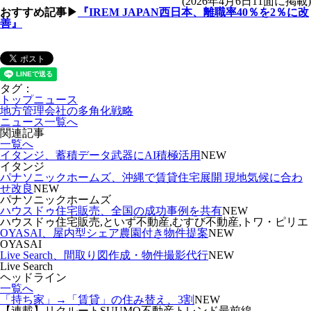
(2026年4月6日11面に掲載)
おすすめ記事▶
『IREM JAPAN西日本、離職率40％を2％に改
善』
タグ：
トップニュース
地方管理会社の多角化戦略
ニュース一覧へ
関連記事
一覧へ
イタンジ、蓄積データ武器にAI積極活用
NEW
イタンジ
パナソニックホームズ、沖縄で賃貸住宅展開 現地気候に合わ
せ改良
NEW
パナソニックホームズ
ハウスドゥ住宅販売、全国の成功事例を共有
NEW
ハウスドゥ住宅販売,といず不動産,むすび不動産,トワ・ピリエ
OYASAI、屋内型シェア農園付き物件提案
NEW
OYASAI
Live Search、間取り図作成・物件撮影代行
NEW
Live Search
ヘッドライン
一覧へ
「持ち家」→「賃貸」の住み替え、3割
NEW
【連載】リクルートSUUMO不動産トレンド最前線