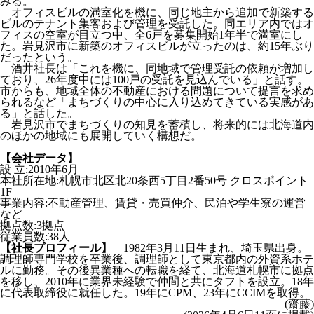
みる。
オフィスビルの満室化を機に、同じ地主から追加で新築する
ビルのテナント集客および管理を受託した。同エリア内ではオ
フィスの空室が目立つ中、全6戸を募集開始1年半で満室にし
た。岩見沢市に新築のオフィスビルが立ったのは、約15年ぶり
だったという。
酒井社長は「これを機に、同地域で管理受託の依頼が増加し
ており、26年度中には100戸の受託を見込んでいる」と話す。
市からも、地域全体の不動産における問題について提言を求め
られるなど「まちづくりの中心に入り込めてきている実感があ
る」と話した。
岩見沢市でまちづくりの知見を蓄積し、将来的には北海道内
のほかの地域にも展開していく構想だ。
【会社データ】
設 立:2010年6月
本社所在地:札幌市北区北20条西5丁目2番50号 クロスポイント
1F
事業内容:不動産管理、賃貸・売買仲介、民泊や学生寮の運営
など
拠点数:3拠点
従業員数:38人
【社長プロフィール】
1982年3月11日生まれ、埼玉県出身。
調理師専門学校を卒業後、調理師として東京都内の外資系ホテ
ルに勤務。その後異業種への転職を経て、北海道札幌市に拠点
を移し、2010年に業界未経験で仲間と共にタフトを設立。18年
に代表取締役に就任した。19年にCPM、23年にCCIMを取得。
(齋藤)