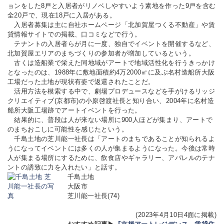
ョンをした8戸と入居者がリノベしやすいよう素地を作った9戸を含む
全20戸で、現在18戸に入居がある。
入居者募集は主に自社ホームページ「北加賀屋つくる不動産」や賃
貸情報サイトでの掲載、口コミなどで行う。
テナントの入居者らが月に一度、独自でイベントを開催するなど、
北加賀屋エリアのまちづくりの参加者が増加しているという。
古くは造船業で栄えた同地域がアートで地域活性化を行うきっかけ
となったのは、1988年に敷地面積約4万2000㎡に及ぶ名村造船所大阪
工場だった土地が現状有姿で返還されたことだ。
活用方法を模索する中で、劇場プロデュースなどを手がけるリッジ
クリエイティブ(京都市)の小原啓渡社長と知り合い、2004年に名村造
船所大阪工場跡でアートイベントを行った。
結果的に、普段は人が来ない場所に900人ほどが集まり、アートで
のまちおこしに可能性を感じたという。
千島土地の芝川能一社長は「アートのまちであることが知られるよ
うになってイベントには多くの人が集まるようになった。今後は常時
人が集まる場所にするために、飲食店やギャラリー、アパレルのテナ
ントの誘致に力を入れたい」と話す。
千島土地
大阪市
芝川能一社長(74)
(2023年4月10日4面に掲載)