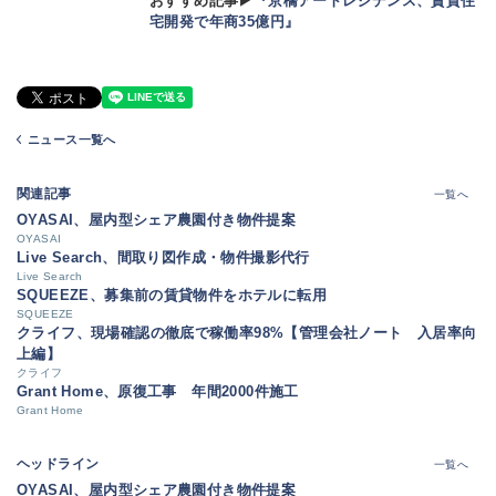
おすすめ記事▶
『京橋アートレジデンス、賃貸住
宅開発で年商35億円』
ニュース一覧へ
関連記事
一覧へ
OYASAI、屋内型シェア農園付き物件提案
OYASAI
Live Search、間取り図作成・物件撮影代行
Live Search
SQUEEZE、募集前の賃貸物件をホテルに転用
SQUEEZE
クライフ、現場確認の徹底で稼働率98%【管理会社ノート 入居率向
上編】
クライフ
Grant Home、原復工事 年間2000件施工
Grant Home
ヘッドライン
一覧へ
OYASAI、屋内型シェア農園付き物件提案