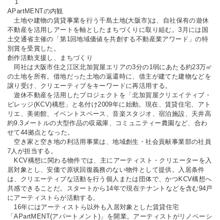
1
APartMENTの内観
土地や建物の賃貸事業を行う千島土地(大阪市)は、自社保有の遊休
不動産を活用しアートを軸としたまちづくりに取り組む。3月には国
土交通省主催の「第1回地域価値を共創する不動産業アワード」の特
別賞を受賞した。
創作活動支援し、まちづくり
同社は大阪市住之江区北加賀屋エリアの3分の1弱にあたる約23万㎡
の土地を所有。借地だった土地の返還時に、借主が建てた建物などを
譲り受け、クリエーティブをキーワードに再活用する。
遊休不動産を活用したプロジェクトを「北加賀屋クリエイティブ・
ビレッジ(KCV)構想」と名付け2009年に始動。現在、賃貸住宅、アト
リエ、美術館、イベントスペース、音楽スタジオ、宿泊施設、天井高
約9.3メートルの大型作品の収蔵庫、コミュニティー農園など、合わ
せて44拠点となった。
空き家と空き地の利活用事業は、地域創生・社会貢献事業部の社員
7人が担当する。
KCV構想に関わる物件では、主にアーティスト・クリエーターを入
居対象とし、安価で原状回復義務のない物件として提供。入居条件
は、クリエーティブな活動を行う個人または団体で、かつKCV構想へ
共感できることだ。スタートから14年で現在テナントなどを含む94戸
にアーティストらが活動する。
16年にはアーティストら以外も入居対象とした賃貸住宅
「APartMENT(アパートメント)」を開業。アーティストがリノベーシ