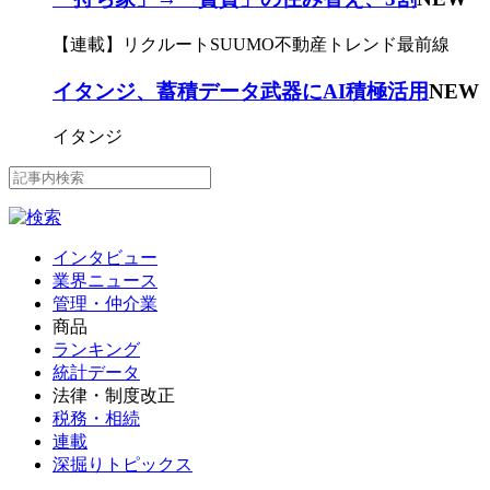
【連載】リクルートSUUMO不動産トレンド最前線
イタンジ、蓄積データ武器にAI積極活用
NEW
イタンジ
インタビュー
業界ニュース
管理・仲介業
商品
ランキング
統計データ
法律・制度改正
税務・相続
連載
深掘りトピックス