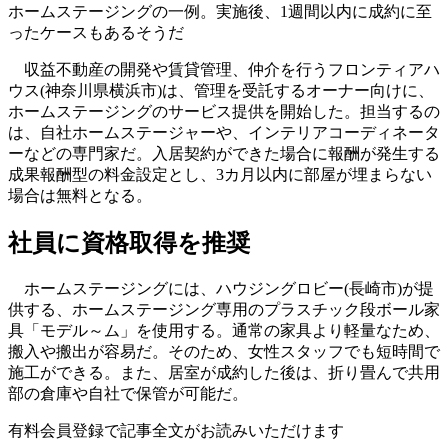
ホームステージングの一例。実施後、1週間以内に成約に至
ったケースもあるそうだ
収益不動産の開発や賃貸管理、仲介を行うフロンティアハ
ウス(神奈川県横浜市)は、管理を受託するオーナー向けに、
ホームステージングのサービス提供を開始した。担当するの
は、自社ホームステージャーや、インテリアコーディネータ
ーなどの専門家だ。入居契約ができた場合に報酬が発生する
成果報酬型の料金設定とし、3カ月以内に部屋が埋まらない
場合は無料となる。
社員に資格取得を推奨
ホームステージングには、ハウジングロビー(長崎市)が提
供する、ホームステージング専用のプラスチック段ボール家
具「モデル～ム」を使用する。通常の家具より軽量なため、
搬入や搬出が容易だ。そのため、女性スタッフでも短時間で
施工ができる。また、居室が成約した後は、折り畳んで共用
部の倉庫や自社で保管が可能だ。
有料会員登録で記事全文がお読みいただけます