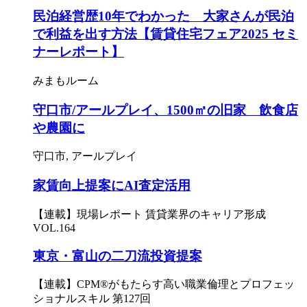
民泊経営歴10年でわかった 大家さんが民泊
で利益を出す方法【賃貸住宅フェア2025 セミ
ナーレポート】
みまもルーム
守口市/アールプレイ、1500㎡の旧家 飲食店
や農園に
守口市, アールプレイ
家賃向上提案にAI査定活用
【連載】現場レポート 賃貸業界のキャリア形成
VOL.164
東京・富山の二刀流投資提案
【連載】CPM®がもたらす高い職業倫理とプロフェッ
ショナルスキル 第127回