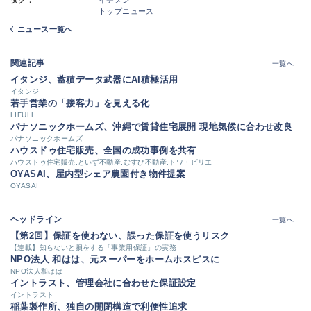
トップニュース
ニュース一覧へ
関連記事
一覧へ
イタンジ、蓄積データ武器にAI積極活用
イタンジ
若手営業の「接客力」を見える化
LIFULL
パナソニックホームズ、沖縄で賃貸住宅展開 現地気候に合わせ改良
パナソニックホームズ
ハウスドゥ住宅販売、全国の成功事例を共有
ハウスドゥ住宅販売,といず不動産,むすび不動産,トワ・ピリエ
OYASAI、屋内型シェア農園付き物件提案
OYASAI
ヘッドライン
一覧へ
【第2回】保証を使わない、誤った保証を使うリスク
【連載】知らないと損をする「事業用保証」の実務
NPO法人 和はは、元スーパーをホームホスピスに
NPO法人和はは
イントラスト、管理会社に合わせた保証設定
イントラスト
稲葉製作所、独自の開閉構造で利便性追求