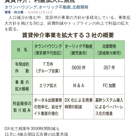
タウンハウジング,オーリック不動産,北都開発
管理・仲介業
|
2025年12月13日
人口減少が進む中、賃貸仲介事業の方針が多様化している。事業拡
大方針を掲げる3社は、経費削減やトップラインの向上で利益の拡大
を図る。
DX化で残業年3000時間削減も
11月に4拠点開設広告費の比重意識