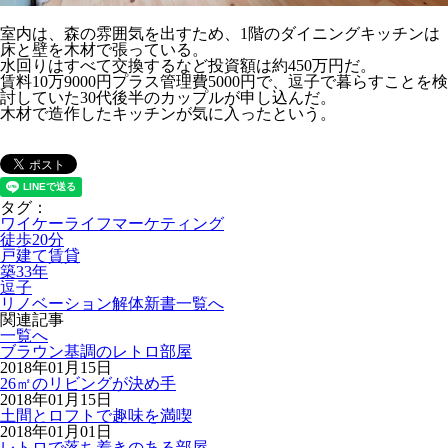
室内は、森の雰囲気を出すため、1階のダイニングキッチンは
床と壁を木材で張っている。
水回りはすべて交換するなど投資額は約450万円だ。
賃料10万9000円プラス管理費5000円で、逗子で暮らすことを検
討していた30代後半のカップルが申し込んだ。
木材で造作したキッチンが気に入ったという。
タグ：
ワイケーライフマーケティング
徒歩20分
戸建て賃貸
築33年
逗子
リノベーション解体新書一覧へ
関連記事
一覧へ
ブラウン基調のレトロ部屋
2018年01月15日
26㎡のリビングが決め手
2018年01月15日
土間とロフトで趣味を満喫
2018年01月01日
レトロで落ち着きのある部屋