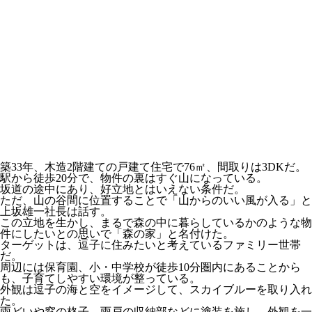
築33年、木造2階建ての戸建て住宅で76㎡、間取りは3DKだ。
駅から徒歩20分で、物件の裏はすぐ山になっている。
坂道の途中にあり、好立地とはいえない条件だ。
ただ、山の谷間に位置することで「山からのいい風が入る」と
上坂雄一社長は話す。
この立地を生かし、まるで森の中に暮らしているかのような物
件にしたいとの思いで「森の家」と名付けた。
ターゲットは、逗子に住みたいと考えているファミリー世帯
だ。
周辺には保育園、小・中学校が徒歩10分圏内にあることから
も、子育てしやすい環境が整っている。
外観は逗子の海と空をイメージして、スカイブルーを取り入れ
た。
雨どいや窓の格子、雨戸の収納部などに塗装を施し、外観を一