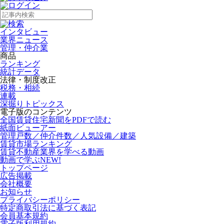
インタビュー
業界ニュース
管理・仲介業
商品
ランキング
統計データ
法律・制度改正
税務・相続
連載
深掘りトピックス
電子版のコンテンツ
全国賃貸住宅新聞をPDFで読む
紙面ビューアー
管理戸数／仲介件数／人気設備／建築
賃貸市場ランキング
賃貸不動産業界を学べる動画
動画で学ぶ
NEW!
トップページ
広告掲載
会社概要
お知らせ
プライバシーポリシー
特定商取引法に基づく表記
会員基本規約
電子版利用規約