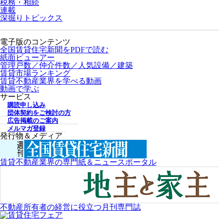
税務・相続
連載
深掘りトピックス
電子版のコンテンツ
全国賃貸住宅新聞をPDFで読む
紙面ビューアー
管理戸数／仲介件数／人気設備／建築
賃貸市場ランキング
賃貸不動産業界を学べる動画
動画で学ぶ
サービス
購読申し込み
団体契約をご検討の方
広告掲載のご案内
メルマガ登録
発行物＆メディア
賃貸不動産業界の専門紙＆ニュースポータル
不動産所有者の経営に役立つ月刊専門誌