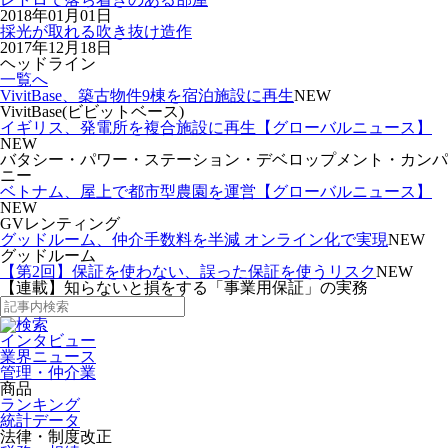
2018年01月01日
採光が取れる吹き抜け造作
2017年12月18日
ヘッドライン
一覧へ
VivitBase、築古物件9棟を宿泊施設に再生
NEW
VivitBase(ビビットベース)
イギリス、発電所を複合施設に再生【グローバルニュース】
NEW
バタシー・パワー・ステーション・デベロップメント・カンパ
ニー
ベトナム、屋上で都市型農園を運営【グローバルニュース】
NEW
GVレンティング
グッドルーム、仲介手数料を半減 オンライン化で実現
NEW
グッドルーム
【第2回】保証を使わない、誤った保証を使うリスク
NEW
【連載】知らないと損をする「事業用保証」の実務
インタビュー
業界ニュース
管理・仲介業
商品
ランキング
統計データ
法律・制度改正