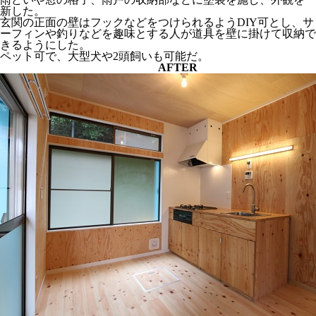
新した。
玄関の正面の壁はフックなどをつけられるようDIY可とし、サ
ーフィンや釣りなどを趣味とする人が道具を壁に掛けて収納で
きるようにした。
ペット可で、大型犬や2頭飼いも可能だ。
AFTER