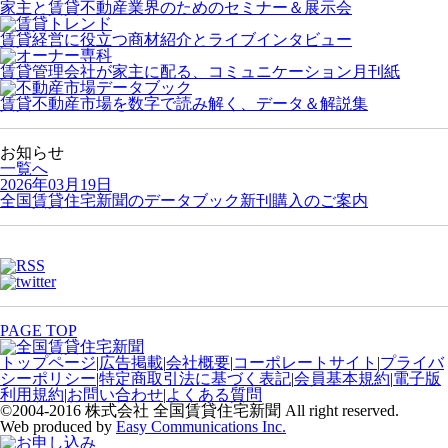
家主と賃貸不動産業界のためのセミナー＆展示会
賃貸経営に役立つ商材紹介とライブインタビュー
賃貸管理会社が家主に配る、コミュニケーション月刊紙
賃貸不動産市場を数字で読み解く、データ＆解説集
お知らせ
一覧へ
2026年03月19日
全国賃貸住宅新聞のデータブック新刊購入のご案内
PAGE TOP
トップページ
|
広告掲載
|
会社概要
|
コーポレートサイト
|
プライバ
シーポリシー
|
特定商取引法に基づく表記
|
会員基本規約
|
電子版
利用規約
|
お問い合わせ
|
よくある質問
©2004-2016 株式会社 全国賃貸住宅新聞 All right reserved.
Web produced by
Easy Communications Inc.