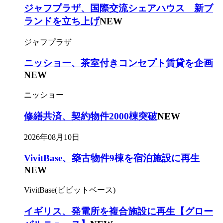
ジャフプラザ、国際交流シェアハウス 新ブ
ランドを立ち上げ
NEW
ジャフプラザ
ニッショー、茶室付きコンセプト賃貸を企画
NEW
ニッショー
修繕共済、契約物件2000棟突破
NEW
2026年08月10日
VivitBase、築古物件9棟を宿泊施設に再生
NEW
VivitBase(ビビットベース)
イギリス、発電所を複合施設に再生【グロー