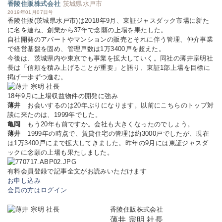
香陵住販株式会社
茨城県水戸市
2019年01月07日号
香陵住販(茨城県水戸市)は2018年9月、東証ジャスダック市場に新た
に名を連ね、創業から37年で念願の上場を果たした。
自社開発のアパートやマンションの販売とそれに伴う管理、仲介事業
で経営基盤を固め、管理戸数は1万3400戸を超えた。
今後は、茨城県内や東京でも事業を拡大していく。同社の薄井宗明社
長は「信頼を積み上げることが重要」と語り、東証1部上場を目標に
掲げ一歩ずつ進む。
18年9月に上場収益物件の開発に強み
薄井
お会いするのは20年ぶりになります。以前にこちらのトップ対
談に来たのは、1999年でした。
亀岡
もう20年も前ですか。会社も大きくなったのでしょう。
薄井
1999年の時点で、賃貸住宅の管理は約3000戸でしたが、現在
は1万3400戸にまで拡大してきました。昨年の9月には東証ジャスダ
ックに念願の上場も果たしました。
有料会員登録で記事全文がお読みいただけます
お申し込み
会員の方はログイン
香陵住販株式会社
薄井 宗明 社長