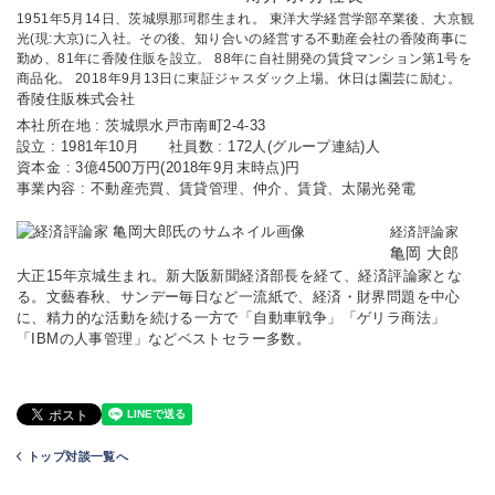
1951年5月14日、茨城県那珂郡生まれ。 東洋大学経営学部卒業後、大京観
光(現:大京)に入社。その後、知り合いの経営する不動産会社の香陵商事に
勤め、81年に香陵住販を設立。 88年に自社開発の賃貸マンション第1号を
商品化。 2018年9月13日に東証ジャスダック上場。休日は園芸に励む。
香陵住販株式会社
本社所在地 : 茨城県水戸市南町2-4-33
設立 : 1981年10月 社員数 : 172人(グループ連結)人
資本金 : 3億4500万円(2018年9月末時点)円
事業内容 : 不動産売買、賃貸管理、仲介、賃貸、太陽光発電
経済評論家
亀岡 大郎
大正15年京城生まれ。新大阪新聞経済部長を経て、経済評論家とな
る。文藝春秋、サンデー毎日など一流紙で、経済・財界問題を中心
に、精力的な活動を続ける一方で「自動車戦争」「ゲリラ商法」
「IBMの人事管理」などベストセラー多数。
トップ対談一覧へ