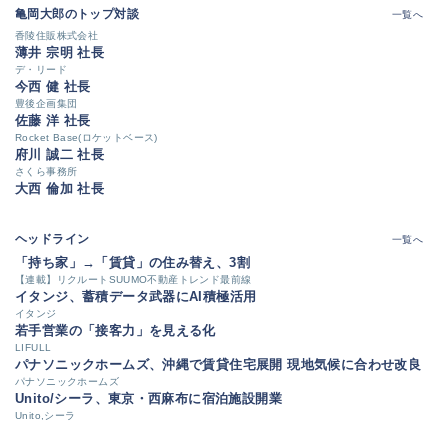
亀岡大郎のトップ対談
一覧へ
香陵住販株式会社
薄井 宗明 社長
デ・リード
今西 健 社長
豊後企画集団
佐藤 洋 社長
Rocket Base(ロケットベース)
府川 誠二 社長
さくら事務所
大西 倫加 社長
ヘッドライン
一覧へ
「持ち家」→「賃貸」の住み替え、3割
【連載】リクルートSUUMO不動産トレンド最前線
イタンジ、蓄積データ武器にAI積極活用
イタンジ
若手営業の「接客力」を見える化
LIFULL
パナソニックホームズ、沖縄で賃貸住宅展開 現地気候に合わせ改良
パナソニックホームズ
Unito/シーラ、東京・西麻布に宿泊施設開業
Unito,シーラ