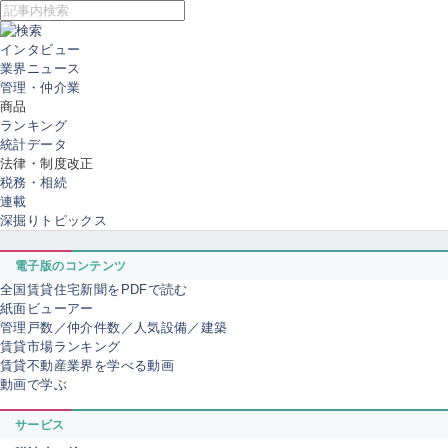
インタビュー
業界ニュース
管理・仲介業
商品
ランキング
統計データ
法律・制度改正
税務・相続
連載
深掘りトピックス
電子版のコンテンツ
全国賃貸住宅新聞をPDFで読む
紙面ビューアー
管理戸数／仲介件数／人気設備／建築
賃貸市場ランキング
賃貸不動産業界を学べる動画
動画で学ぶ
サービス